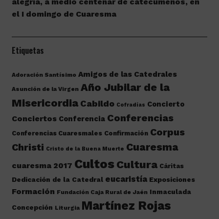
alegría, a medio centenar de catecúmenos, en
el I domingo de Cuaresma
Etiquetas
Amigos de las Catedrales
Adoración Santísimo
Año Jubilar de la
Asunción de la Virgen
Misericordia
Cabildo
Concierto
Cofradías
Conferencias
Conciertos
Conferencia
Corpus
Conferencias Cuaresmales
Confirmación
Cuaresma
Christi
Cristo de la Buena Muerte
Cultos
Cultura
cuaresma 2017
Cáritas
eucaristía
Dedicación de la Catedral
Exposiciones
Formación
Inmaculada
Fundación Caja Rural de Jaén
Martínez Rojas
Concepción
Liturgia