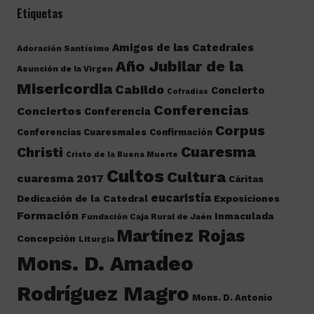
Etiquetas
Amigos de las Catedrales
Adoración Santísimo
Año Jubilar de la
Asunción de la Virgen
Misericordia
Cabildo
Concierto
Cofradías
Conferencias
Conciertos
Conferencia
Corpus
Conferencias Cuaresmales
Confirmación
Cuaresma
Christi
Cristo de la Buena Muerte
Cultos
Cultura
cuaresma 2017
Cáritas
eucaristía
Dedicación de la Catedral
Exposiciones
Formación
Inmaculada
Fundación Caja Rural de Jaén
Martínez Rojas
Concepción
Liturgia
Mons. D. Amadeo
Rodríguez Magro
Mons. D. Antonio