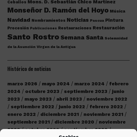
Mons. D. Sebastián Chico Martínez
Ceballos
Monseñor D. Ramón del Hoyo
Música
Navidad
Noticias
Pintura
Nombramientos
Pascua
Restauración
Procesión
Restauraciones
Publicaciones
Santo Rostro
Semana Santa
Solemnidad
de la Asunción
Virgen de la Antigua
Histórico de noticias
marzo 2026
mayo 2024
marzo 2024
febrero
2024
octubre 2023
septiembre 2023
junio
2023
mayo 2023
abril 2023
noviembre 2022
septiembre 2022
junio 2022
febrero 2022
enero 2022
diciembre 2021
noviembre 2021
septiembre 2021
diciembre 2020
noviembre
2020
octubre 2020
septiembre 2020
Cookies