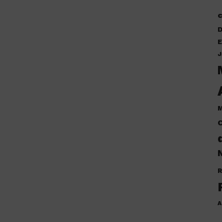
D
E
J
M
C
N
R
A