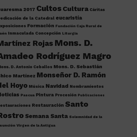
Cultos
Cultura
cuaresma 2017
Cáritas
eucaristía
edicación de la Catedral
Formación
xposiciones
Fundación Caja Rural de
Inmaculada Concepción
aén
Liturgia
Mons. D.
Martínez Rojas
Amadeo Rodríguez Magro
Mons. D. Sebastián
ons. D. Antonio Ceballos
Monseñor D. Ramón
hico Martínez
del Hoyo
Navidad
Música
Nombramientos
oticias
Pintura
Procesión
Pascua
Publicaciones
Santo
Restauración
estauraciones
Rostro
Semana Santa
Solemnidad de la
sunción
Virgen de la Antigua