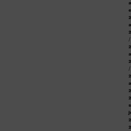
a
e
a
j