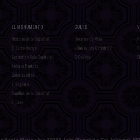
EL MONUMENTO
CULTO
V
Historia de la Catedral
Horarios de Misa
H
El Santo Rostro
¿Qué es una Catedral?
C
Sacristía y Sala Capitular
El Cabildo
E
Antiguo Panteón
Galerías Altas
El Sagrario
Capillas de la Catedral
El Coro
e Santa María s/n - 23002 Jaén (España) - Tel. (oficina): 953 