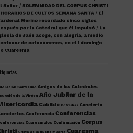
l Señor
SOLEMNIDAD DEL CORPUS CHRISTI
HORARIOS DE CULTOS SEMANA SANTA
El
ardenal Merino recordado cinco siglos
espués por la Catedral que él impulsó
La
glesia de Jaén acoge, con alegría, a medio
entenar de catecúmenos, en el I domingo
de Cuaresma
tiquetas
Amigos de las Catedrales
doración Santísimo
Año Jubilar de la
sunción de la Virgen
Misericordia
Cabildo
Concierto
Cofradías
Conferencias
onciertos
Conferencia
Corpus
onferencias Cuaresmales
Confirmación
Cuaresma
Christi
Cristo de la Buena Muerte