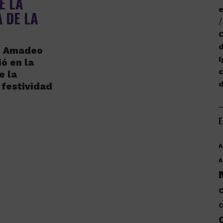
E LA
e
 DE LA
C
d
D. Amadeo
I
ó en la
c
e la
 festividad
E
A
A
C
C