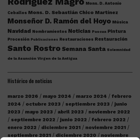
Rodríguez Magro
Mons. D. Antonio
Mons. D. Sebastián Chico Martínez
Ceballos
Monseñor D. Ramón del Hoyo
Música
Navidad
Noticias
Pintura
Nombramientos
Pascua
Restauración
Procesión
Restauraciones
Publicaciones
Santo Rostro
Semana Santa
Solemnidad
de la Asunción
Virgen de la Antigua
Histórico de noticias
marzo 2026
mayo 2024
marzo 2024
febrero
2024
octubre 2023
septiembre 2023
junio
2023
mayo 2023
abril 2023
noviembre 2022
septiembre 2022
junio 2022
febrero 2022
enero 2022
diciembre 2021
noviembre 2021
septiembre 2021
diciembre 2020
noviembre