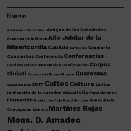
Etiquetas
Amigos de las Catedrales
Adoración Santísimo
Año Jubilar de la
Asunción de la Virgen
Misericordia
Cabildo
Concierto
Cofradías
Conferencias
Conciertos
Conferencia
Corpus
Conferencias Cuaresmales
Confirmación
Cuaresma
Christi
Cristo de la Buena Muerte
Cultos
Cultura
cuaresma 2017
Cáritas
eucaristía
Dedicación de la Catedral
Exposiciones
Formación
Inmaculada
Fundación Caja Rural de Jaén
Martínez Rojas
Concepción
Liturgia
Mons. D. Amadeo