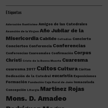
Etiquetas
Amigos de las Catedrales
Adoración Santísimo
Año Jubilar de la
Asunción de la Virgen
Misericordia
Cabildo
Concierto
Cofradías
Conferencias
Conciertos
Conferencia
Corpus
Conferencias Cuaresmales
Confirmación
Cuaresma
Christi
Cristo de la Buena Muerte
Cultos
Cultura
cuaresma 2017
Cáritas
eucaristía
Dedicación de la Catedral
Exposiciones
Formación
Inmaculada
Fundación Caja Rural de Jaén
Martínez Rojas
Concepción
Liturgia
Mons. D. Amadeo