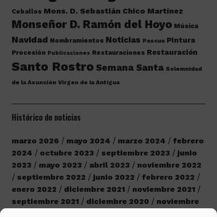
Mons. D. Sebastián Chico Martínez
Ceballos
Monseñor D. Ramón del Hoyo
Música
Navidad
Noticias
Pintura
Nombramientos
Pascua
Restauración
Procesión
Restauraciones
Publicaciones
Santo Rostro
Semana Santa
Solemnidad
de la Asunción
Virgen de la Antigua
Histórico de noticias
marzo 2026
mayo 2024
marzo 2024
febrero
2024
octubre 2023
septiembre 2023
junio
2023
mayo 2023
abril 2023
noviembre 2022
septiembre 2022
junio 2022
febrero 2022
enero 2022
diciembre 2021
noviembre 2021
septiembre 2021
diciembre 2020
noviembre
2020
octubre 2020
septiembre 2020