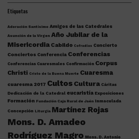
Etiquetas
Amigos de las Catedrales
Adoración Santísimo
Año Jubilar de la
Asunción de la Virgen
Misericordia
Cabildo
Concierto
Cofradías
Conferencias
Conciertos
Conferencia
Corpus
Conferencias Cuaresmales
Confirmación
Cuaresma
Christi
Cristo de la Buena Muerte
Cultos
Cultura
cuaresma 2017
Cáritas
eucaristía
Dedicación de la Catedral
Exposiciones
Formación
Inmaculada
Fundación Caja Rural de Jaén
Martínez Rojas
Concepción
Liturgia
Mons. D. Amadeo
Rodríguez Magro
Mons. D. Antonio