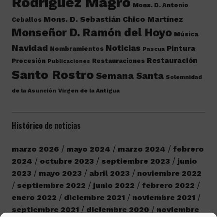
Rodríguez Magro
Mons. D. Antonio
Mons. D. Sebastián Chico Martínez
Ceballos
Monseñor D. Ramón del Hoyo
Música
Navidad
Noticias
Pintura
Nombramientos
Pascua
Restauración
Procesión
Restauraciones
Publicaciones
Santo Rostro
Semana Santa
Solemnidad
de la Asunción
Virgen de la Antigua
Histórico de noticias
marzo 2026
mayo 2024
marzo 2024
febrero
2024
octubre 2023
septiembre 2023
junio
2023
mayo 2023
abril 2023
noviembre 2022
septiembre 2022
junio 2022
febrero 2022
enero 2022
diciembre 2021
noviembre 2021
septiembre 2021
diciembre 2020
noviembre