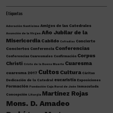
Etiquetas
Amigos de las Catedrales
Adoración Santísimo
Año Jubilar de la
Asunción de la Virgen
Misericordia
Cabildo
Concierto
Cofradías
Conferencias
Conciertos
Conferencia
Corpus
Conferencias Cuaresmales
Confirmación
Cuaresma
Christi
Cristo de la Buena Muerte
Cultos
Cultura
cuaresma 2017
Cáritas
eucaristía
Dedicación de la Catedral
Exposiciones
Formación
Inmaculada
Fundación Caja Rural de Jaén
Martínez Rojas
Concepción
Liturgia
Mons. D. Amadeo