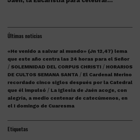
Jaén, la Eucaristía para celebrar…
Últimas noticias
«He venido a salvar al mundo» (Jn 12,47) lema
que este año centra las 24 horas para el Señor
SOLEMNIDAD DEL CORPUS CHRISTI
HORARIOS
DE CULTOS SEMANA SANTA
El Cardenal Merino
recordado cinco siglos después por la Catedral
que él impulsó
La Iglesia de Jaén acoge, con
alegría, a medio centenar de catecúmenos, en
el I domingo de Cuaresma
Etiquetas