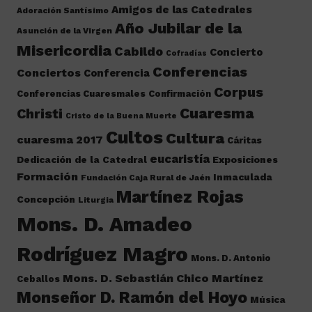
Amigos de las Catedrales
Adoración Santísimo
Año Jubilar de la
Asunción de la Virgen
Misericordia
Cabildo
Concierto
Cofradías
Conferencias
Conciertos
Conferencia
Corpus
Conferencias Cuaresmales
Confirmación
Cuaresma
Christi
Cristo de la Buena Muerte
Cultos
Cultura
cuaresma 2017
Cáritas
eucaristía
Dedicación de la Catedral
Exposiciones
Formación
Inmaculada
Fundación Caja Rural de Jaén
Martínez Rojas
Concepción
Liturgia
Mons. D. Amadeo
Rodríguez Magro
Mons. D. Antonio
Mons. D. Sebastián Chico Martínez
Ceballos
Monseñor D. Ramón del Hoyo
Música