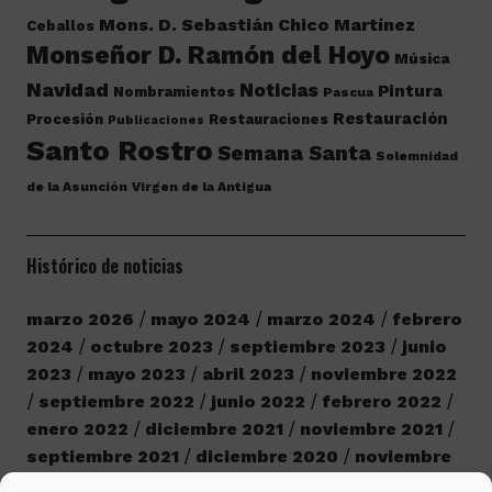
Mons. D. Sebastián Chico Martínez
Ceballos
Monseñor D. Ramón del Hoyo
Música
Navidad
Noticias
Pintura
Nombramientos
Pascua
Restauración
Procesión
Restauraciones
Publicaciones
Santo Rostro
Semana Santa
Solemnidad
de la Asunción
Virgen de la Antigua
Histórico de noticias
marzo 2026
mayo 2024
marzo 2024
febrero
2024
octubre 2023
septiembre 2023
junio
2023
mayo 2023
abril 2023
noviembre 2022
septiembre 2022
junio 2022
febrero 2022
enero 2022
diciembre 2021
noviembre 2021
septiembre 2021
diciembre 2020
noviembre
2020
octubre 2020
septiembre 2020