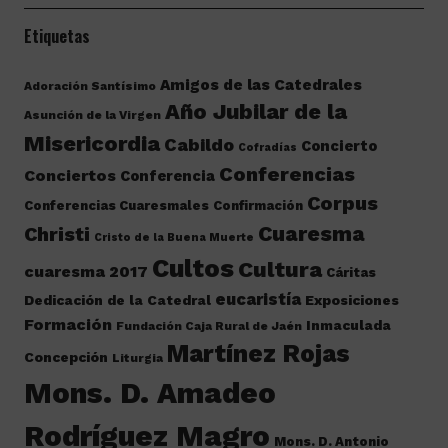
Etiquetas
Amigos de las Catedrales
Adoración Santísimo
Año Jubilar de la
Asunción de la Virgen
Misericordia
Cabildo
Concierto
Cofradías
Conferencias
Conciertos
Conferencia
Corpus
Conferencias Cuaresmales
Confirmación
Cuaresma
Christi
Cristo de la Buena Muerte
Cultos
Cultura
cuaresma 2017
Cáritas
eucaristía
Dedicación de la Catedral
Exposiciones
Formación
Inmaculada
Fundación Caja Rural de Jaén
Martínez Rojas
Concepción
Liturgia
Mons. D. Amadeo
Rodríguez Magro
Mons. D. Antonio