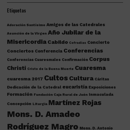
Etiquetas
Amigos de las Catedrales
Adoración Santísimo
Año Jubilar de la
Asunción de la Virgen
Misericordia
Cabildo
Concierto
Cofradías
Conferencias
Conciertos
Conferencia
Corpus
Conferencias Cuaresmales
Confirmación
Cuaresma
Christi
Cristo de la Buena Muerte
Cultos
Cultura
cuaresma 2017
Cáritas
eucaristía
Dedicación de la Catedral
Exposiciones
Formación
Inmaculada
Fundación Caja Rural de Jaén
Martínez Rojas
Concepción
Liturgia
Mons. D. Amadeo
Rodríguez Magro
Mons. D. Antonio