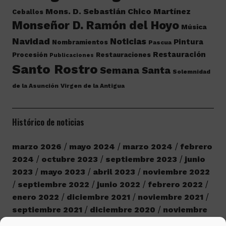
Mons. D. Sebastián Chico Martínez
Ceballos
Monseñor D. Ramón del Hoyo
Música
Navidad
Noticias
Pintura
Nombramientos
Pascua
Restauración
Procesión
Restauraciones
Publicaciones
Santo Rostro
Semana Santa
Solemnidad
de la Asunción
Virgen de la Antigua
Histórico de noticias
marzo 2026
mayo 2024
marzo 2024
febrero
2024
octubre 2023
septiembre 2023
junio
2023
mayo 2023
abril 2023
noviembre 2022
septiembre 2022
junio 2022
febrero 2022
enero 2022
diciembre 2021
noviembre 2021
septiembre 2021
diciembre 2020
noviembre
2020
octubre 2020
septiembre 2020