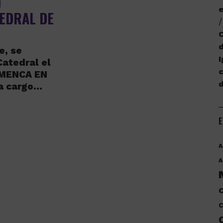
D
e
TEDRAL DE
C
d
e, se
I
Catedral el
c
AMENCA EN
a cargo…
E
A
A
C
C