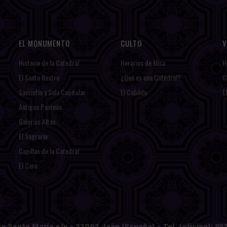
EL MONUMENTO
CULTO
V
Historia de la Catedral
Horarios de Misa
H
El Santo Rostro
¿Qué es una Catedral?
C
Sacristía y Sala Capitular
El Cabildo
E
Antiguo Panteón
Galerías Altas
El Sagrario
Capillas de la Catedral
El Coro
e Santa María s/n - 23002 Jaén (España) - Tel. (oficina): 953 