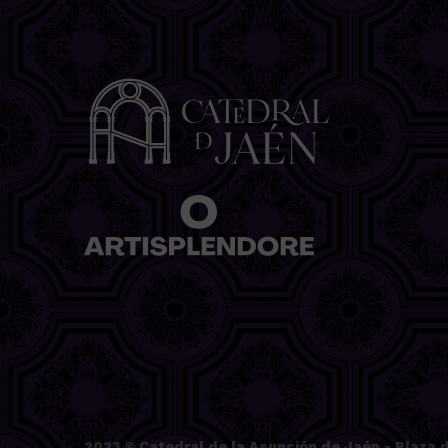
2023 ©
Catedral de la Asunción de Jaén
- Plaza d