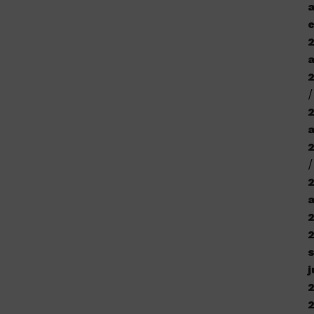
a
e
a
j