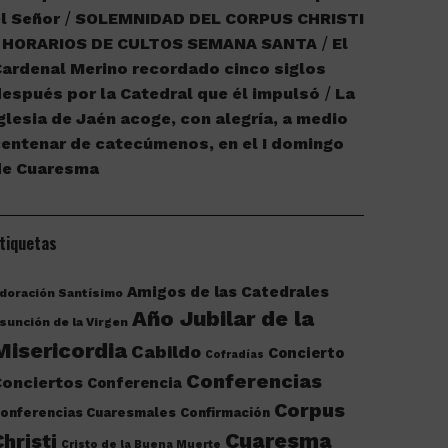
l Señor
SOLEMNIDAD DEL CORPUS CHRISTI
HORARIOS DE CULTOS SEMANA SANTA
El
ardenal Merino recordado cinco siglos
espués por la Catedral que él impulsó
La
glesia de Jaén acoge, con alegría, a medio
entenar de catecúmenos, en el I domingo
de Cuaresma
tiquetas
Amigos de las Catedrales
doración Santísimo
Año Jubilar de la
sunción de la Virgen
Misericordia
Cabildo
Concierto
Cofradías
Conferencias
onciertos
Conferencia
Corpus
onferencias Cuaresmales
Confirmación
Cuaresma
Christi
Cristo de la Buena Muerte