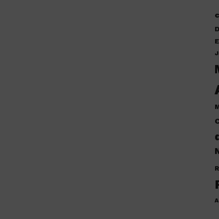
D
E
J
M
C
N
R
A