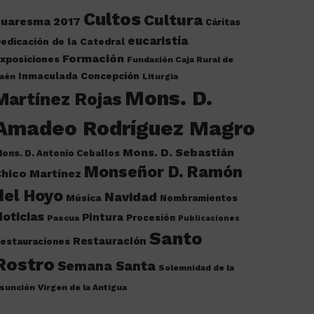
Cultos
Cultura
cuaresma 2017
Cáritas
eucaristía
edicación de la Catedral
Formación
xposiciones
Fundación Caja Rural de
Inmaculada Concepción
aén
Liturgia
Mons. D.
Martínez Rojas
Amadeo Rodríguez Magro
Mons. D. Sebastián
ons. D. Antonio Ceballos
Monseñor D. Ramón
hico Martínez
del Hoyo
Navidad
Música
Nombramientos
oticias
Pintura
Procesión
Pascua
Publicaciones
Santo
Restauración
estauraciones
Rostro
Semana Santa
Solemnidad de la
sunción
Virgen de la Antigua