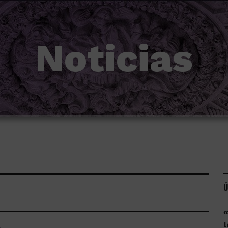
Noticias
Ú
«
l