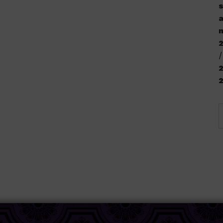
s
a
n
2