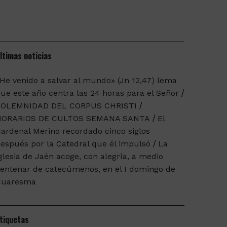
ltimas noticias
He venido a salvar al mundo» (Jn 12,47) lema
ue este año centra las 24 horas para el Señor
SOLEMNIDAD DEL CORPUS CHRISTI
HORARIOS DE CULTOS SEMANA SANTA
El
ardenal Merino recordado cinco siglos
espués por la Catedral que él impulsó
La
glesia de Jaén acoge, con alegría, a medio
entenar de catecúmenos, en el I domingo de
Cuaresma
tiquetas