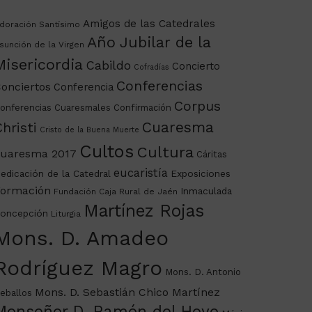
Amigos de las Catedrales
doración Santísimo
Año Jubilar de la
sunción de la Virgen
Misericordia
Cabildo
Concierto
Cofradías
Conferencias
onciertos
Conferencia
Corpus
onferencias Cuaresmales
Confirmación
Cuaresma
hristi
Cristo de la Buena Muerte
Cultos
Cultura
uaresma 2017
Cáritas
eucaristía
edicación de la Catedral
Exposiciones
ormación
Inmaculada
Fundación Caja Rural de Jaén
Martínez Rojas
oncepción
Liturgia
Mons. D. Amadeo
Rodríguez Magro
Mons. D. Antonio
Mons. D. Sebastián Chico Martínez
eballos
Monseñor D. Ramón del Hoyo