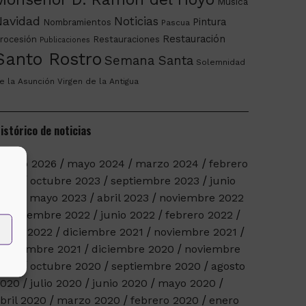
Música
Navidad
Noticias
Pintura
Nombramientos
Pascua
Restauración
rocesión
Restauraciones
Publicaciones
Santo Rostro
Semana Santa
Solemnidad
e la Asunción
Virgen de la Antigua
istórico de noticias
arzo 2026
mayo 2024
marzo 2024
febrero
2024
octubre 2023
septiembre 2023
junio
023
mayo 2023
abril 2023
noviembre 2022
septiembre 2022
junio 2022
febrero 2022
nero 2022
diciembre 2021
noviembre 2021
eptiembre 2021
diciembre 2020
noviembre
2020
octubre 2020
septiembre 2020
agosto
2020
julio 2020
junio 2020
mayo 2020
bril 2020
marzo 2020
febrero 2020
enero