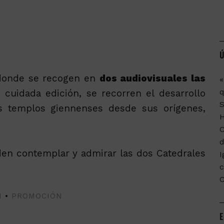
Ú
onde se recogen en
dos audiovisuales las
«
q
 cuidada edición, se recorren el desarrollo
bos templos giennenses desde sus orígenes,
C
d
n contemplar y admirar las dos Catedrales
I
c
N
•
PROMOCIÓN
E