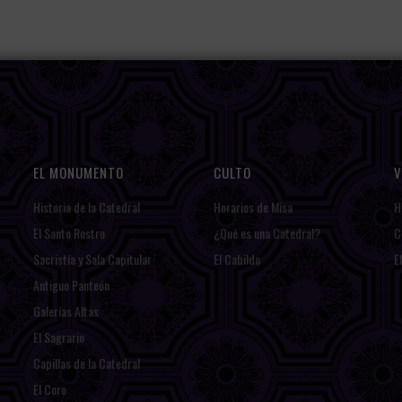
EL MONUMENTO
CULTO
V
Historia de la Catedral
Horarios de Misa
H
El Santo Rostro
¿Qué es una Catedral?
C
Sacristía y Sala Capitular
El Cabildo
E
Antiguo Panteón
Galerías Altas
El Sagrario
Capillas de la Catedral
El Coro