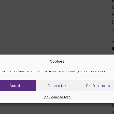
P
d
H
m
Cookies
ilizamos cookies para optimizar nuestro sitio web y nuestro servicio.
2
Acepto
Descartar
Preferencias
e
s
Cookies
Aviso legal
a