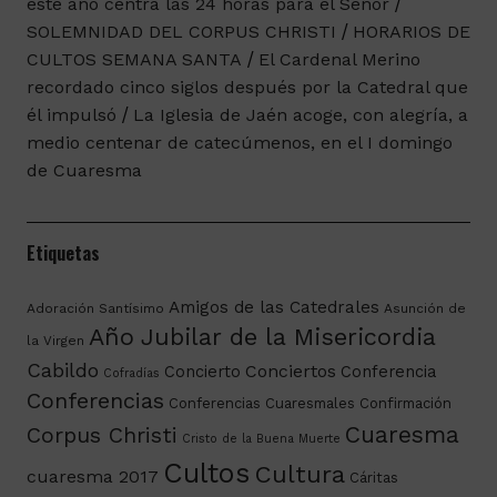
este año centra las 24 horas para el Señor
SOLEMNIDAD DEL CORPUS CHRISTI
HORARIOS DE
CULTOS SEMANA SANTA
El Cardenal Merino
recordado cinco siglos después por la Catedral que
él impulsó
La Iglesia de Jaén acoge, con alegría, a
medio centenar de catecúmenos, en el I domingo
de Cuaresma
Etiquetas
Amigos de las Catedrales
Adoración Santísimo
Asunción de
Año Jubilar de la Misericordia
la Virgen
Cabildo
Conciertos
Concierto
Conferencia
Cofradías
Conferencias
Conferencias Cuaresmales
Confirmación
Cuaresma
Corpus Christi
Cristo de la Buena Muerte
Cultos
Cultura
cuaresma 2017
Cáritas