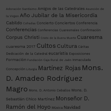
Amigos de las Catedrales
Adoración Santísimo
Asunción de
Año Jubilar de la Misericordia
la Virgen
Cabildo
Conciertos
Concierto
Conferencia
Cofradías
Conferencias
Conferencias Cuaresmales
Confirmación
Cuaresma
Corpus Christi
Cristo de la Buena Muerte
Cultos
Cultura
cuaresma 2017
Cáritas
eucaristía
Dedicación de la Catedral
Exposiciones
Formación
Inmaculada
Fundación Caja Rural de Jaén
Mons.
Martínez Rojas
Concepción
Liturgia
D. Amadeo Rodríguez
Magro
Mons. D.
Mons. D. Antonio Ceballos
Monseñor D.
Sebastián Chico Martínez
Ramón del Hoyo
Navidad
Música