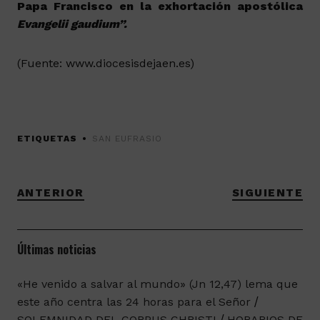
Papa Francisco en la exhortación apostólica
Evangelii gaudium”.
(Fuente: www.diocesisdejaen.es)
ETIQUETAS
SAN EUFRASIO
ANTERIOR
SIGUIENTE
Últimas noticias
«He venido a salvar al mundo» (Jn 12,47) lema que
este año centra las 24 horas para el Señor
SOLEMNIDAD DEL CORPUS CHRISTI
HORARIOS DE