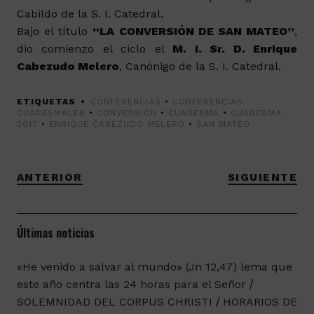
Cabildo de la S. I. Catedral.
Bajo el título
“LA CONVERSIÓN DE SAN MATEO”
,
dio comienzo el ciclo el
M. I. Sr. D. Enrique
Cabezudo Melero
, Canónigo de la S. I. Catedral.
ETIQUETAS
CONFERENCIAS
•
CONFERENCIAS
CUARESMALES
•
CONVERSIÓN
•
CUARESMA
•
CUARESMA
2017
•
ENRIQUE CABEZUDO MELERO
•
SAN MATEO
ANTERIOR
SIGUIENTE
Últimas noticias
«He venido a salvar al mundo» (Jn 12,47) lema que
este año centra las 24 horas para el Señor
SOLEMNIDAD DEL CORPUS CHRISTI
HORARIOS DE