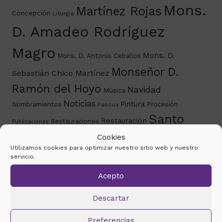
Mons.
Martínez Rojas
Concepción
Liturgia
D. Amadeo Rodríguez
Magro
Mons. D.
Mons. D. Antonio Ceballos
Monseñor D.
Sebastián Chico Martínez
Ramón del Hoyo
Navidad
Música
Noticias
Pintura
Nombramientos
Procesión
Pascua
Santo
Restauración
Restauraciones
Publicaciones
Rostro
Cookies
Semana Santa
Solemnidad de la Asunción
Utilizamos cookies para optimizar nuestro sitio web y nuestro
Virgen de la Antigua
servicio.
Acepto
Histórico de noticias
Descartar
marzo 2026
mayo 2024
marzo 2024
febrero
Preferencias