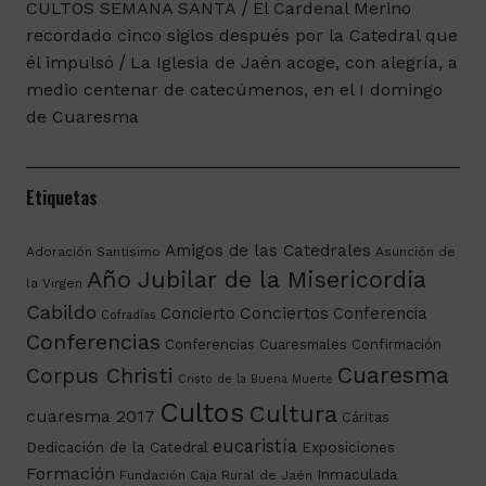
CULTOS SEMANA SANTA
El Cardenal Merino
recordado cinco siglos después por la Catedral que
él impulsó
La Iglesia de Jaén acoge, con alegría, a
medio centenar de catecúmenos, en el I domingo
de Cuaresma
Etiquetas
Amigos de las Catedrales
Adoración Santísimo
Asunción de
Año Jubilar de la Misericordia
la Virgen
Cabildo
Conciertos
Concierto
Conferencia
Cofradías
Conferencias
Conferencias Cuaresmales
Confirmación
Cuaresma
Corpus Christi
Cristo de la Buena Muerte
Cultos
Cultura
cuaresma 2017
Cáritas
eucaristía
Dedicación de la Catedral
Exposiciones
Formación
Inmaculada
Fundación Caja Rural de Jaén