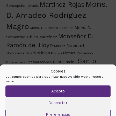
Mons.
Martínez Rojas
Concepción
Liturgia
D. Amadeo Rodríguez
Magro
Mons. D.
Mons. D. Antonio Ceballos
Monseñor D.
Sebastián Chico Martínez
Ramón del Hoyo
Navidad
Música
Noticias
Pintura
Nombramientos
Procesión
Pascua
Santo
Restauración
Restauraciones
Publicaciones
Rostro
Semana Santa
Cookies
Solemnidad de la Asunción
Utilizamos cookies para optimizar nuestro sitio web y nuestro
Virgen de la Antigua
servicio.
Acepto
Histórico de noticias
Descartar
marzo 2026
mayo 2024
marzo 2024
febrero
Preferencias