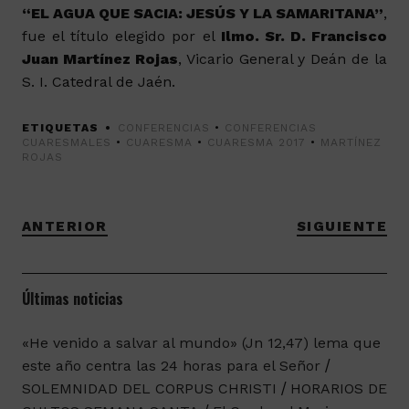
“EL AGUA QUE SACIA: JESÚS Y LA SAMARITANA”
,
fue el título elegido por el
Ilmo. Sr. D. Francisco
Juan Martínez Rojas
, Vicario General y Deán de la
S. I. Catedral de Jaén.
ETIQUETAS
CONFERENCIAS
•
CONFERENCIAS
CUARESMALES
•
CUARESMA
•
CUARESMA 2017
•
MARTÍNEZ
ROJAS
ANTERIOR
SIGUIENTE
Últimas noticias
«He venido a salvar al mundo» (Jn 12,47) lema que
este año centra las 24 horas para el Señor
SOLEMNIDAD DEL CORPUS CHRISTI
HORARIOS DE