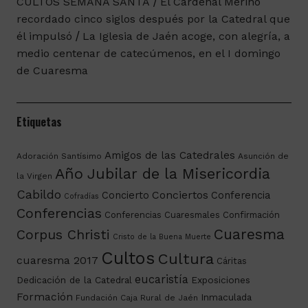
CULTOS SEMANA SANTA
El Cardenal Merino
recordado cinco siglos después por la Catedral que
él impulsó
La Iglesia de Jaén acoge, con alegría, a
medio centenar de catecúmenos, en el I domingo
de Cuaresma
Etiquetas
Amigos de las Catedrales
Adoración Santísimo
Asunción de
Año Jubilar de la Misericordia
la Virgen
Cabildo
Conciertos
Concierto
Conferencia
Cofradías
Conferencias
Conferencias Cuaresmales
Confirmación
Cuaresma
Corpus Christi
Cristo de la Buena Muerte
Cultos
Cultura
cuaresma 2017
Cáritas
eucaristía
Dedicación de la Catedral
Exposiciones
Formación
Inmaculada
Fundación Caja Rural de Jaén