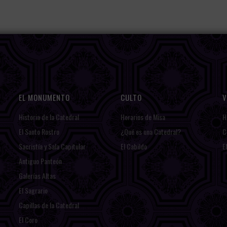
EL MONUMENTO
CULTO
V
Historia de la Catedral
Horarios de Misa
H
El Santo Rostro
¿Qué es una Catedral?
C
Sacristía y Sala Capitular
El Cabildo
E
Antiguo Panteón
Galerías Altas
El Sagrario
Capillas de la Catedral
El Coro