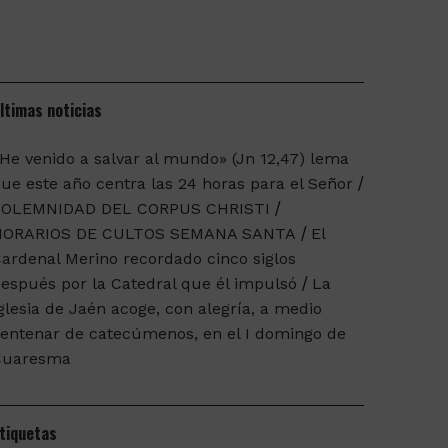
ltimas noticias
He venido a salvar al mundo» (Jn 12,47) lema
ue este año centra las 24 horas para el Señor
SOLEMNIDAD DEL CORPUS CHRISTI
HORARIOS DE CULTOS SEMANA SANTA
El
ardenal Merino recordado cinco siglos
espués por la Catedral que él impulsó
La
glesia de Jaén acoge, con alegría, a medio
entenar de catecúmenos, en el I domingo de
Cuaresma
tiquetas