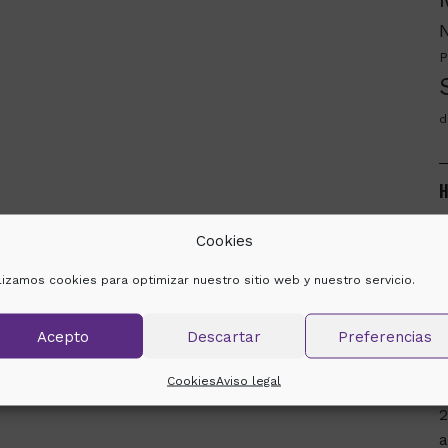
P
d
H
m
Cookies
ilizamos cookies para optimizar nuestro sitio web y nuestro servicio.
2
Acepto
Descartar
Preferencias
e
s
Cookies
Aviso legal
a