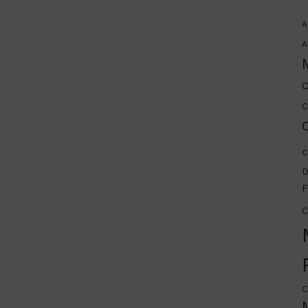
A
A
C
C
C
c
D
F
C
C