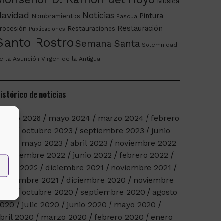
Música
Navidad
Noticias
Pintura
Nombramientos
Pascua
Restauración
rocesión
Restauraciones
Publicaciones
Santo Rostro
Semana Santa
Solemnidad
e la Asunción
Virgen de la Antigua
istórico de noticias
arzo 2026
mayo 2024
marzo 2024
febrero
2024
octubre 2023
septiembre 2023
junio
023
mayo 2023
abril 2023
noviembre 2022
septiembre 2022
junio 2022
febrero 2022
nero 2022
diciembre 2021
noviembre 2021
eptiembre 2021
diciembre 2020
noviembre
2020
octubre 2020
septiembre 2020
agosto
2020
julio 2020
junio 2020
mayo 2020
bril 2020
marzo 2020
febrero 2020
enero