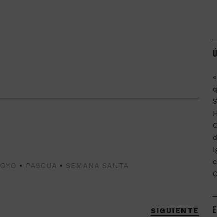
Ú
«
q
C
d
I
c
HOYO
•
PASCUA
•
SEMANA SANTA
E
SIGUIENTE