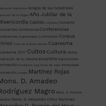
Amigos de las Catedrales
doración Santísimo
Año Jubilar de la
sunción de la Virgen
Misericordia
Cabildo
Concierto
Cofradías
Conferencias
onciertos
Conferencia
Corpus
onferencias Cuaresmales
Confirmación
Cuaresma
hristi
Cristo de la Buena Muerte
Cultos
Cultura
uaresma 2017
Cáritas
eucaristía
edicación de la Catedral
Exposiciones
ormación
Inmaculada
Fundación Caja Rural de Jaén
Martínez Rojas
oncepción
Liturgia
Mons. D. Amadeo
Rodríguez Magro
Mons. D. Antonio
Mons. D. Sebastián Chico Martínez
eballos
Monseñor D. Ramón del Hoyo