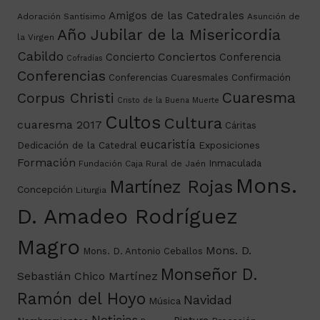
Amigos de las Catedrales
Adoración Santísimo
Asunción de
Año Jubilar de la Misericordia
la Virgen
Cabildo
Conciertos
Concierto
Conferencia
Cofradías
Conferencias
Conferencias Cuaresmales
Confirmación
Cuaresma
Corpus Christi
Cristo de la Buena Muerte
Cultos
Cultura
cuaresma 2017
Cáritas
eucaristía
Dedicación de la Catedral
Exposiciones
Formación
Inmaculada
Fundación Caja Rural de Jaén
Mons.
Martínez Rojas
Concepción
Liturgia
D. Amadeo Rodríguez
Magro
Mons. D.
Mons. D. Antonio Ceballos
Monseñor D.
Sebastián Chico Martínez
Ramón del Hoyo
Navidad
Música