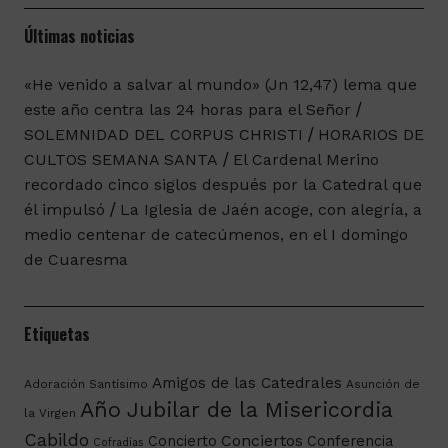
Últimas noticias
«He venido a salvar al mundo» (Jn 12,47) lema que
este año centra las 24 horas para el Señor
SOLEMNIDAD DEL CORPUS CHRISTI
HORARIOS DE
CULTOS SEMANA SANTA
El Cardenal Merino
recordado cinco siglos después por la Catedral que
él impulsó
La Iglesia de Jaén acoge, con alegría, a
medio centenar de catecúmenos, en el I domingo
de Cuaresma
Etiquetas
Amigos de las Catedrales
Adoración Santísimo
Asunción de
Año Jubilar de la Misericordia
la Virgen
Cabildo
Conciertos
Concierto
Conferencia
Cofradías