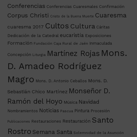
Conferencias
Conferencias Cuaresmales
Confirmación
Cuaresma
Corpus Christi
Cristo de la Buena Muerte
Cultos
Cultura
cuaresma 2017
Cáritas
eucaristía
Dedicación de la Catedral
Exposiciones
Formación
Inmaculada
Fundación Caja Rural de Jaén
Mons.
Martínez Rojas
Concepción
Liturgia
D. Amadeo Rodríguez
Magro
Mons. D.
Mons. D. Antonio Ceballos
Monseñor D.
Sebastián Chico Martínez
Ramón del Hoyo
Navidad
Música
Noticias
Pintura
Nombramientos
Procesión
Pascua
Santo
Restauración
Restauraciones
Publicaciones
Rostro
Semana Santa
Solemnidad de la Asunción