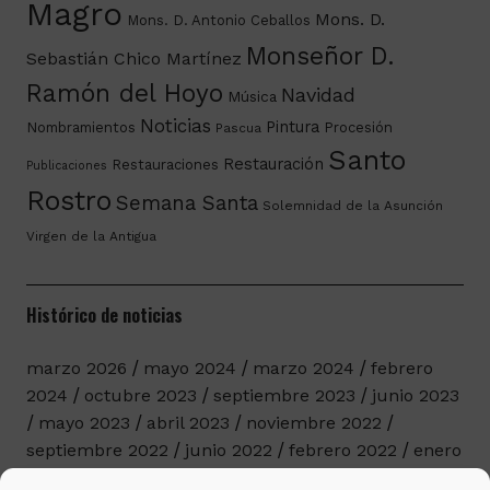
Magro
Mons. D.
Mons. D. Antonio Ceballos
Monseñor D.
Sebastián Chico Martínez
Ramón del Hoyo
Navidad
Música
Noticias
Pintura
Nombramientos
Procesión
Pascua
Santo
Restauración
Restauraciones
Publicaciones
Rostro
Semana Santa
Solemnidad de la Asunción
Virgen de la Antigua
Histórico de noticias
marzo 2026
mayo 2024
marzo 2024
febrero
2024
octubre 2023
septiembre 2023
junio 2023
mayo 2023
abril 2023
noviembre 2022
septiembre 2022
junio 2022
febrero 2022
enero
2022
diciembre 2021
noviembre 2021