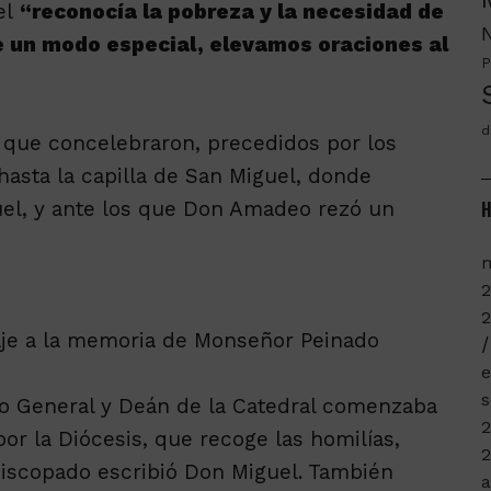
el
“reconocía la pobreza y la necesidad de
de un modo especial, elevamos oraciones al
P
d
es que concelebraron, precedidos por los
hasta la capilla de San Miguel, donde
uel, y ante los que Don Amadeo rezó un
H
m
2
aje a la memoria de Monseñor Peinado
e
s
rio General y Deán de la Catedral comenzaba
or la Diócesis, que recoge las homilías,
episcopado escribió Don Miguel. También
a