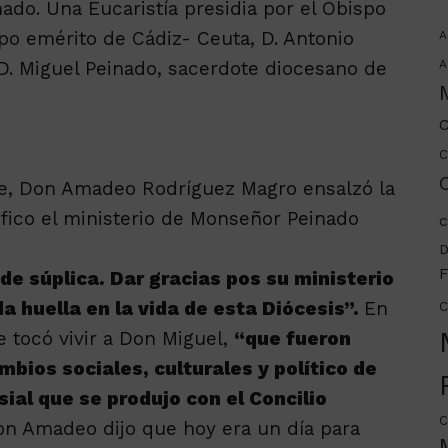
ado. Una Eucaristía presidia por el Obispo
o emérito de Cádiz- Ceuta, D. Antonio
A
D. Miguel Peinado, sacerdote diocesano de
A
C
C
C
nse, Don Amadeo Rodríguez Magro ensalzó la
lifico el ministerio de Monseñor Peinado
c
D
F
 de súplica. Dar gracias pos su ministerio
a huella en la vida de esta Diócesis”.
En
C
e tocó vivir a Don Miguel,
“que fueron
mbios sociales, culturales y político de
sial que se produjo con el Concilio
C
n Amadeo dijo que hoy era un día para