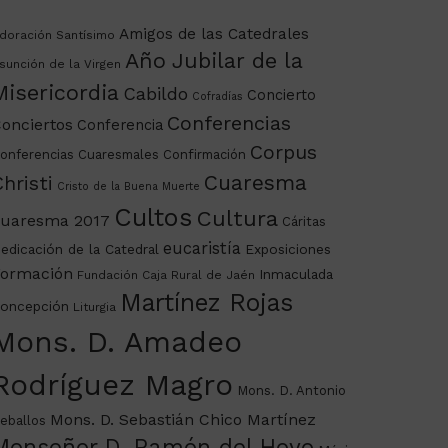
Amigos de las Catedrales
doración Santísimo
Año Jubilar de la
sunción de la Virgen
Misericordia
Cabildo
Concierto
Cofradías
Conferencias
onciertos
Conferencia
Corpus
onferencias Cuaresmales
Confirmación
Cuaresma
hristi
Cristo de la Buena Muerte
Cultos
Cultura
uaresma 2017
Cáritas
eucaristía
edicación de la Catedral
Exposiciones
ormación
Inmaculada
Fundación Caja Rural de Jaén
Martínez Rojas
oncepción
Liturgia
Mons. D. Amadeo
Rodríguez Magro
Mons. D. Antonio
Mons. D. Sebastián Chico Martínez
eballos
Monseñor D. Ramón del Hoyo