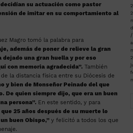
y decidían su actuación como pastor
2
tensión de imitar en su comportamiento al
2
m
d
uez Magro tomó la palabra para
a
je, además de poner de relieve la gran
n
a dejado una gran huella y por eso
2
j
quí con memoria agradecida”.
También
f
de la distancia física entre su Diócesis de
n
ho y bien de Monseñor Peinado del que
. De quien siempre dijo, que era un buen
ena persona”.
En este sentido, y para
o que 25 años después de su muerte lo
 un buen Obispo,”
y felicitó a todos los que
enaje.