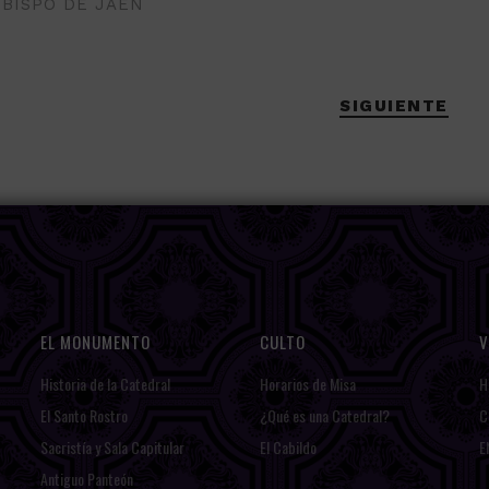
OBISPO DE JAÉN
SIGUIENTE
EL MONUMENTO
CULTO
V
Historia de la Catedral
Horarios de Misa
H
El Santo Rostro
¿Qué es una Catedral?
C
Sacristía y Sala Capitular
El Cabildo
E
Antiguo Panteón