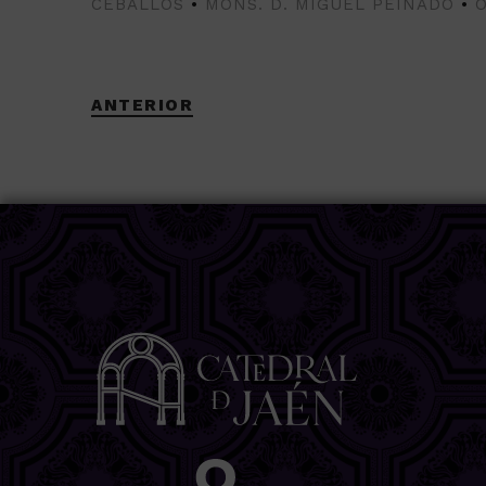
CEBALLOS
•
MONS. D. MIGUEL PEINADO
•
ANTERIOR