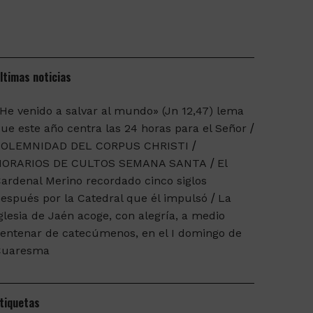
ltimas noticias
He venido a salvar al mundo» (Jn 12,47) lema
ue este año centra las 24 horas para el Señor
SOLEMNIDAD DEL CORPUS CHRISTI
HORARIOS DE CULTOS SEMANA SANTA
El
ardenal Merino recordado cinco siglos
espués por la Catedral que él impulsó
La
glesia de Jaén acoge, con alegría, a medio
entenar de catecúmenos, en el I domingo de
Cuaresma
tiquetas