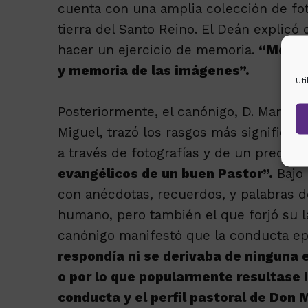
cuenta con una amplia colección de fo
tierra del Santo Reino. El Deán explicó
hacer un ejercicio de memoria.
“Memori
y memoria de las imágenes”.
Ut
Posteriormente, el canónigo, D. Manuel
Miguel, trazó los rasgos más significat
a través de fotografías y de un precios
evangélicos de un buen Pastor”.
Bajo 
con anécdotas, recuerdos, y palabras d
humano, pero también el que forjó su lab
canónigo manifestó que la conducta e
respondía ni se derivaba de ninguna 
o por lo que popularmente resultase
conducta y el perfil pastoral de Don M