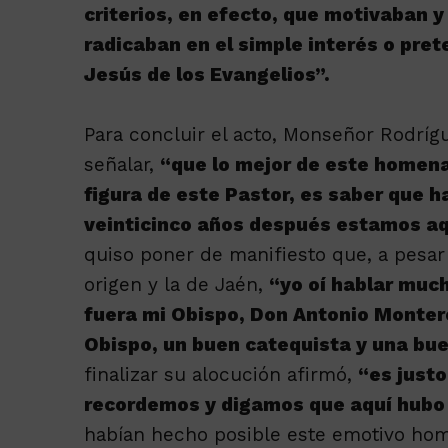
criterios, en efecto, que motivaban 
radicaban en el simple interés o pre
Jesús de los Evangelios”.
Para concluir el acto, Monseñor Rodríg
señalar,
“que lo mejor de este homena
figura de este Pastor, es saber que h
veinticinco años después estamos a
quiso poner de manifiesto que, a pesar 
origen y la de Jaén,
“yo oí hablar muc
fuera mi Obispo, Don Antonio Montero
Obispo, un buen catequista y una bu
finalizar su alocución afirmó,
“es just
recordemos y digamos que aquí hubo
habían hecho posible este emotivo hom