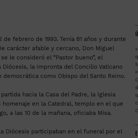
Ú
 12 de febrero de 1993. Tenía 81 años y durante
 De carácter afable y cercano, Don Miguel
«
q
se le consideró el “Pastor bueno”, el
Diócesis, la impronta del Concilio Vaticano
ión democrática como Obispo del Santo Reino.
C
d
artida hacia la Casa del Padre, la Iglesia
I
c
 homenaje en la Catedral, templo en el que
o, a las 10 de la mañana, oficiaba Misa.
 Diócesis participaban en el funeral por el
E