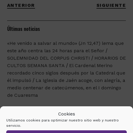
ANTERIOR
SIGUIENTE
Últimas noticias
«He venido a salvar al mundo» (Jn 12,47) lema que
este año centra las 24 horas para el Señor
SOLEMNIDAD DEL CORPUS CHRISTI
HORARIOS DE
CULTOS SEMANA SANTA
El Cardenal Merino
recordado cinco siglos después por la Catedral que
él impulsó
La Iglesia de Jaén acoge, con alegría, a
medio centenar de catecúmenos, en el I domingo
de Cuaresma
Cookies
Etiquetas
Utilizamos cookies para optimizar nuestro sitio web y nuestro
servicio.
Amigos de las Catedrales
Adoración Santísimo
Asunción de