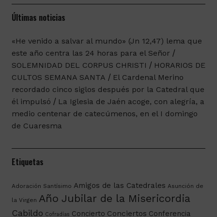
Últimas noticias
«He venido a salvar al mundo» (Jn 12,47) lema que
este año centra las 24 horas para el Señor
SOLEMNIDAD DEL CORPUS CHRISTI
HORARIOS DE
CULTOS SEMANA SANTA
El Cardenal Merino
recordado cinco siglos después por la Catedral que
él impulsó
La Iglesia de Jaén acoge, con alegría, a
medio centenar de catecúmenos, en el I domingo
de Cuaresma
Etiquetas
Amigos de las Catedrales
Adoración Santísimo
Asunción de
Año Jubilar de la Misericordia
la Virgen
Cabildo
Conciertos
Concierto
Conferencia
Cofradías