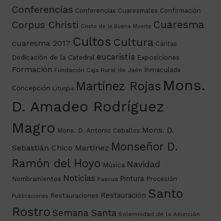
Conferencias
Conferencias Cuaresmales
Confirmación
Cuaresma
Corpus Christi
Cristo de la Buena Muerte
Cultos
Cultura
cuaresma 2017
Cáritas
eucaristía
Dedicación de la Catedral
Exposiciones
Formación
Inmaculada
Fundación Caja Rural de Jaén
Mons.
Martínez Rojas
Concepción
Liturgia
D. Amadeo Rodríguez
Magro
Mons. D.
Mons. D. Antonio Ceballos
Monseñor D.
Sebastián Chico Martínez
Ramón del Hoyo
Navidad
Música
Noticias
Pintura
Nombramientos
Procesión
Pascua
Santo
Restauración
Restauraciones
Publicaciones
Rostro
Semana Santa
Solemnidad de la Asunción