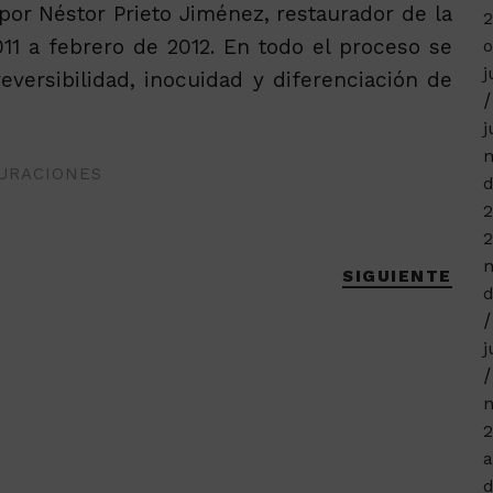
por Néstor Prieto Jiménez, restaurador de la
011 a febrero de 2012. En todo el proceso se
o
j
eversibilidad, inocuidad y diferenciación de
j
m
URACIONES
d
2
2
m
SIGUIENTE
d
j
n
2
a
d