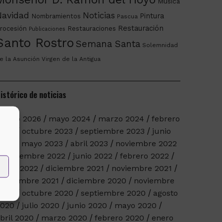
Música
Navidad
Noticias
Pintura
Nombramientos
Pascua
Restauración
rocesión
Restauraciones
Publicaciones
Santo Rostro
Semana Santa
Solemnidad
e la Asunción
Virgen de la Antigua
istórico de noticias
arzo 2026
mayo 2024
marzo 2024
febrero
2024
octubre 2023
septiembre 2023
junio
023
mayo 2023
abril 2023
noviembre 2022
septiembre 2022
junio 2022
febrero 2022
nero 2022
diciembre 2021
noviembre 2021
eptiembre 2021
diciembre 2020
noviembre
2020
octubre 2020
septiembre 2020
agosto
2020
julio 2020
junio 2020
mayo 2020
bril 2020
marzo 2020
febrero 2020
enero