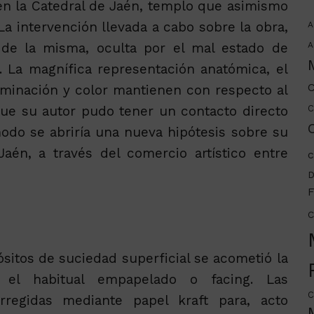
en la Catedral de Jaén, templo que asimismo
 La intervención llevada a cabo sobre la obra,
A
 de la misma, oculta por el mal estado de
A
 La magnífica representación anatómica, el
C
luminación y color mantienen con respecto al
que su autor pudo tener un contacto directo
C
C
odo se abriría una nueva hipótesis sobre su
aén, a través del comercio artístico entre
c
D
F
C
sitos de suciedad superficial se acometió la
n el habitual empapelado o facing. Las
C
rregidas mediante papel kraft para, acto