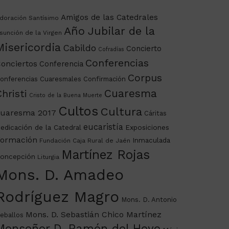
Amigos de las Catedrales
doración Santísimo
Año Jubilar de la
sunción de la Virgen
Misericordia
Cabildo
Concierto
Cofradías
Conferencias
onciertos
Conferencia
Corpus
onferencias Cuaresmales
Confirmación
Cuaresma
hristi
Cristo de la Buena Muerte
Cultos
Cultura
uaresma 2017
Cáritas
eucaristía
edicación de la Catedral
Exposiciones
ormación
Inmaculada
Fundación Caja Rural de Jaén
Martínez Rojas
oncepción
Liturgia
Mons. D. Amadeo
Rodríguez Magro
Mons. D. Antonio
Mons. D. Sebastián Chico Martínez
eballos
Monseñor D. Ramón del Hoyo