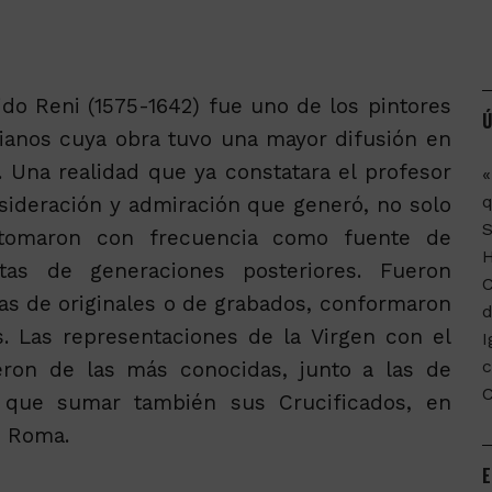
do Reni (1575-1642) fue uno de los pintores
Ú
lianos cuya obra tuvo una mayor difusión en
 Una realidad que ya constatara el profesor
«
q
nsideración y admiración que generó, no solo
 tomaron con frecuencia como fuente de
stas de generaciones posteriores. Fueron
C
as de originales o de grabados, conformaron
d
s. Las representaciones de la Virgen con el
I
c
eron de las más conocidas, junto a las de
 que sumar también sus Crucificados, en
e Roma.
E