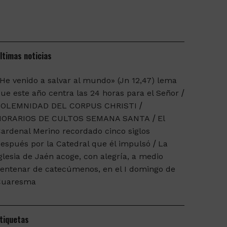
ltimas noticias
He venido a salvar al mundo» (Jn 12,47) lema
ue este año centra las 24 horas para el Señor
SOLEMNIDAD DEL CORPUS CHRISTI
HORARIOS DE CULTOS SEMANA SANTA
El
ardenal Merino recordado cinco siglos
espués por la Catedral que él impulsó
La
glesia de Jaén acoge, con alegría, a medio
entenar de catecúmenos, en el I domingo de
Cuaresma
tiquetas