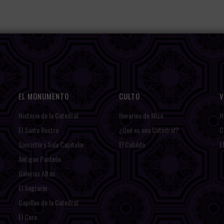
EL MONUMENTO
CULTO
V
Historia de la Catedral
Horarios de Misa
H
El Santo Rostro
¿Qué es una Catedral?
C
Sacristía y Sala Capitular
El Cabildo
E
Antiguo Panteón
Galerías Altas
El Sagrario
Capillas de la Catedral
El Coro