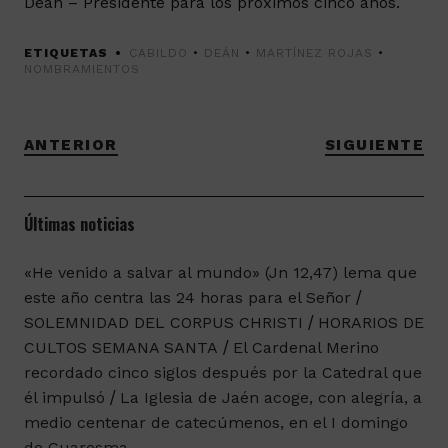
Deán – Presidente para los próximos cinco años.
ETIQUETAS
CABILDO
•
DEÁN
•
MARTÍNEZ ROJAS
•
NOMBRAMIENTOS
ANTERIOR
SIGUIENTE
Últimas noticias
«He venido a salvar al mundo» (Jn 12,47) lema que
este año centra las 24 horas para el Señor
SOLEMNIDAD DEL CORPUS CHRISTI
HORARIOS DE
CULTOS SEMANA SANTA
El Cardenal Merino
recordado cinco siglos después por la Catedral que
él impulsó
La Iglesia de Jaén acoge, con alegría, a
medio centenar de catecúmenos, en el I domingo
de Cuaresma