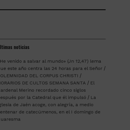
ltimas noticias
He venido a salvar al mundo» (Jn 12,47) lema
ue este año centra las 24 horas para el Señor
SOLEMNIDAD DEL CORPUS CHRISTI
HORARIOS DE CULTOS SEMANA SANTA
El
ardenal Merino recordado cinco siglos
espués por la Catedral que él impulsó
La
glesia de Jaén acoge, con alegría, a medio
entenar de catecúmenos, en el I domingo de
Cuaresma