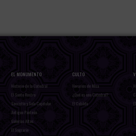
EL MONUMENTO
CULTO
V
Historia de la Catedral
Horarios de Misa
H
El Santo Rostro
¿Qué es una Catedral?
C
Sacristía y Sala Capitular
El Cabildo
E
Antiguo Panteón
Galerías Altas
El Sagrario