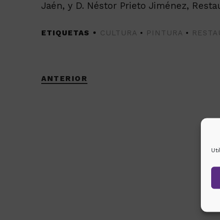
Jaén, y D. Néstor Prieto Jiménez, Resta
ETIQUETAS
CULTURA
•
PINTURA
•
RESTA
ANTERIOR
Ut