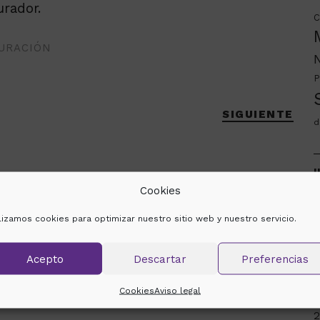
urador.
C
URACIÓN
P
SIGUIENTE
d
H
Cookies
m
ilizamos cookies para optimizar nuestro sitio web y nuestro servicio.
2
Acepto
Descartar
Preferencias
e
Cookies
Aviso legal
s