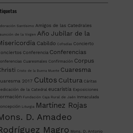
tiquetas
Amigos de las Catedrales
doración Santísimo
Año Jubilar de la
sunción de la Virgen
Misericordia
Cabildo
Concierto
Cofradías
Conferencias
onciertos
Conferencia
Corpus
onferencias Cuaresmales
Confirmación
Cuaresma
hristi
Cristo de la Buena Muerte
Cultos
Cultura
uaresma 2017
Cáritas
eucaristía
edicación de la Catedral
Exposiciones
ormación
Inmaculada
Fundación Caja Rural de Jaén
Martínez Rojas
oncepción
Liturgia
Mons. D. Amadeo
Rodríguez Magro
Mons. D. Antonio