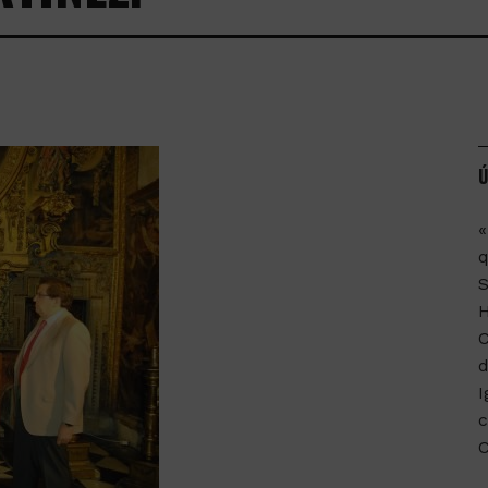
Ú
«
q
C
d
I
c