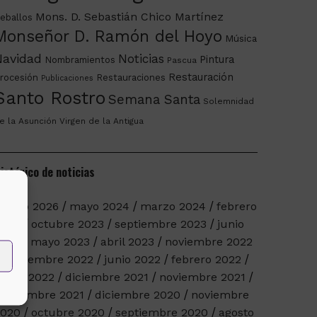
Mons. D. Sebastián Chico Martínez
eballos
Monseñor D. Ramón del Hoyo
Música
Navidad
Noticias
Pintura
Nombramientos
Pascua
Restauración
rocesión
Restauraciones
Publicaciones
Santo Rostro
Semana Santa
Solemnidad
e la Asunción
Virgen de la Antigua
istórico de noticias
arzo 2026
mayo 2024
marzo 2024
febrero
2024
octubre 2023
septiembre 2023
junio
023
mayo 2023
abril 2023
noviembre 2022
septiembre 2022
junio 2022
febrero 2022
nero 2022
diciembre 2021
noviembre 2021
eptiembre 2021
diciembre 2020
noviembre
2020
octubre 2020
septiembre 2020
agosto