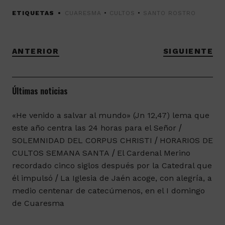
ETIQUETAS
CUARESMA
•
CULTOS
•
SANTO ROSTRO
ANTERIOR
SIGUIENTE
Últimas noticias
«He venido a salvar al mundo» (Jn 12,47) lema que
este año centra las 24 horas para el Señor
SOLEMNIDAD DEL CORPUS CHRISTI
HORARIOS DE
CULTOS SEMANA SANTA
El Cardenal Merino
recordado cinco siglos después por la Catedral que
él impulsó
La Iglesia de Jaén acoge, con alegría, a
medio centenar de catecúmenos, en el I domingo
de Cuaresma