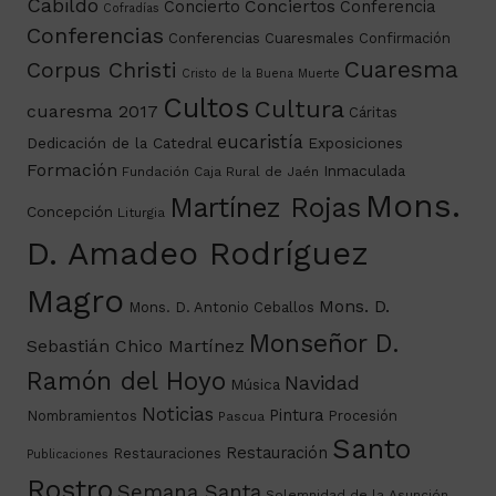
Cabildo
Conciertos
Concierto
Conferencia
Cofradías
Conferencias
Conferencias Cuaresmales
Confirmación
Cuaresma
Corpus Christi
Cristo de la Buena Muerte
Cultos
Cultura
cuaresma 2017
Cáritas
eucaristía
Dedicación de la Catedral
Exposiciones
Formación
Inmaculada
Fundación Caja Rural de Jaén
Mons.
Martínez Rojas
Concepción
Liturgia
D. Amadeo Rodríguez
Magro
Mons. D.
Mons. D. Antonio Ceballos
Monseñor D.
Sebastián Chico Martínez
Ramón del Hoyo
Navidad
Música
Noticias
Pintura
Nombramientos
Procesión
Pascua
Santo
Restauración
Restauraciones
Publicaciones
Rostro
Semana Santa
Solemnidad de la Asunción