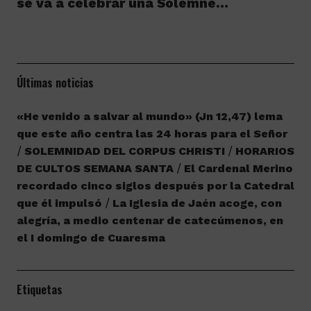
se va a celebrar una Solemne…
Últimas noticias
«He venido a salvar al mundo» (Jn 12,47) lema
que este año centra las 24 horas para el Señor
SOLEMNIDAD DEL CORPUS CHRISTI
HORARIOS
DE CULTOS SEMANA SANTA
El Cardenal Merino
recordado cinco siglos después por la Catedral
que él impulsó
La Iglesia de Jaén acoge, con
alegría, a medio centenar de catecúmenos, en
el I domingo de Cuaresma
Etiquetas