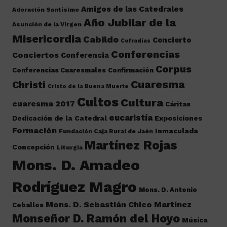
Amigos de las Catedrales
Adoración Santísimo
Año Jubilar de la
Asunción de la Virgen
Misericordia
Cabildo
Concierto
Cofradías
Conferencias
Conciertos
Conferencia
Corpus
Conferencias Cuaresmales
Confirmación
Cuaresma
Christi
Cristo de la Buena Muerte
Cultos
Cultura
cuaresma 2017
Cáritas
eucaristía
Dedicación de la Catedral
Exposiciones
Formación
Inmaculada
Fundación Caja Rural de Jaén
Martínez Rojas
Concepción
Liturgia
Mons. D. Amadeo
Rodríguez Magro
Mons. D. Antonio
Mons. D. Sebastián Chico Martínez
Ceballos
Monseñor D. Ramón del Hoyo
Música