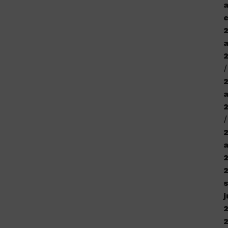
a
e
a
j