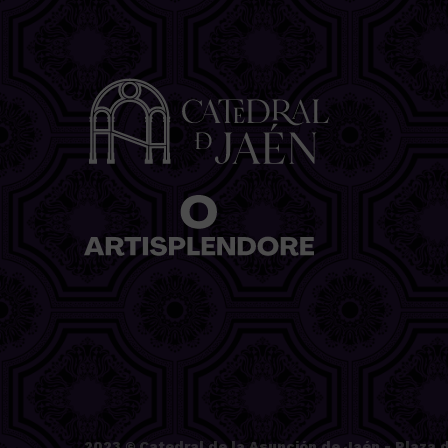
2023 ©
Catedral de la Asunción de Jaén
- Plaza d