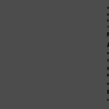
D
E
J
M
C
N
R
A