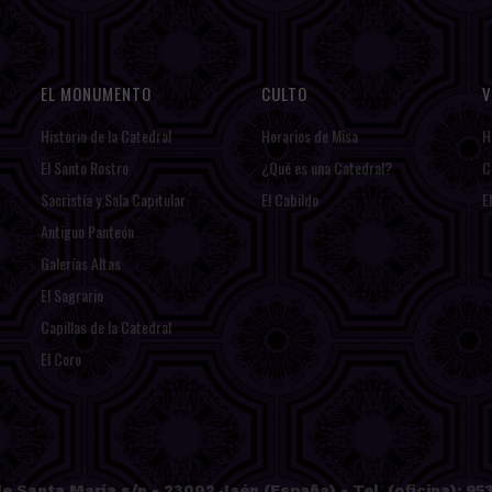
EL MONUMENTO
CULTO
V
Historia de la Catedral
Horarios de Misa
H
El Santo Rostro
¿Qué es una Catedral?
C
Sacristía y Sala Capitular
El Cabildo
E
Antiguo Panteón
Galerías Altas
El Sagrario
Capillas de la Catedral
El Coro
e Santa María s/n - 23002 Jaén (España) - Tel. (oficina): 953 