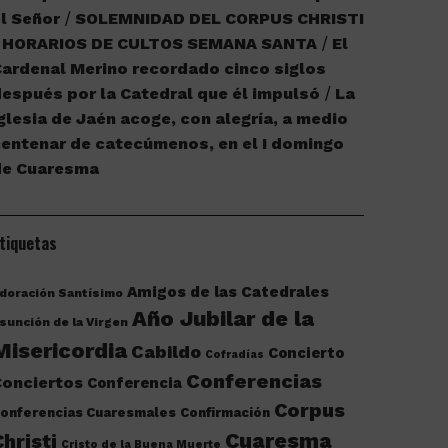
l Señor
SOLEMNIDAD DEL CORPUS CHRISTI
HORARIOS DE CULTOS SEMANA SANTA
El
ardenal Merino recordado cinco siglos
espués por la Catedral que él impulsó
La
glesia de Jaén acoge, con alegría, a medio
entenar de catecúmenos, en el I domingo
de Cuaresma
tiquetas
Amigos de las Catedrales
doración Santísimo
Año Jubilar de la
sunción de la Virgen
Misericordia
Cabildo
Concierto
Cofradías
Conferencias
onciertos
Conferencia
Corpus
onferencias Cuaresmales
Confirmación
Cuaresma
Christi
Cristo de la Buena Muerte