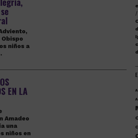
legría,
e
 se
ral
C
d
Adviento,
I
l Obispo
c
os niños a
…
E
LOS
S EN LA
A
A
e
Don Amadeo
C
ía una
C
os niños en