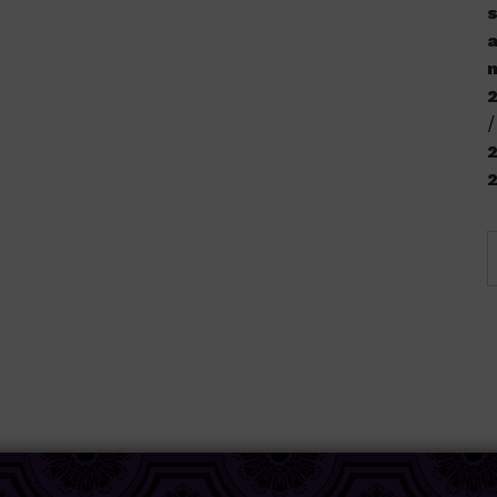
s
a
n
2