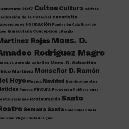
Cultos
Cultura
cuaresma 2017
Cáritas
eucaristía
edicación de la Catedral
Formación
xposiciones
Fundación Caja Rural de
Inmaculada Concepción
aén
Liturgia
Mons. D.
Martínez Rojas
Amadeo Rodríguez Magro
Mons. D. Sebastián
ons. D. Antonio Ceballos
Monseñor D. Ramón
hico Martínez
del Hoyo
Navidad
Música
Nombramientos
oticias
Pintura
Procesión
Pascua
Publicaciones
Santo
Restauración
estauraciones
Rostro
Semana Santa
Solemnidad de la
sunción
Virgen de la Antigua