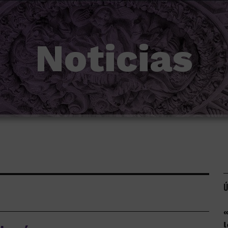
Noticias
Ú
«
l