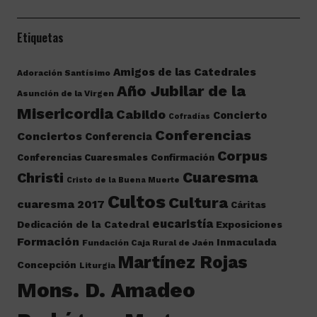
Etiquetas
Amigos de las Catedrales
Adoración Santísimo
Año Jubilar de la
Asunción de la Virgen
Misericordia
Cabildo
Concierto
Cofradías
Conferencias
Conciertos
Conferencia
Corpus
Conferencias Cuaresmales
Confirmación
Cuaresma
Christi
Cristo de la Buena Muerte
Cultos
Cultura
cuaresma 2017
Cáritas
eucaristía
Dedicación de la Catedral
Exposiciones
Formación
Inmaculada
Fundación Caja Rural de Jaén
Martínez Rojas
Concepción
Liturgia
Mons. D. Amadeo