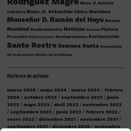
Rodríguez Magro
Mons. D. Antonio
Mons. D. Sebastián Chico Martínez
Ceballos
Monseñor D. Ramón del Hoyo
Música
Navidad
Noticias
Pintura
Nombramientos
Pascua
Restauración
Procesión
Restauraciones
Publicaciones
Santo Rostro
Semana Santa
Solemnidad
de la Asunción
Virgen de la Antigua
Histórico de noticias
marzo 2026
mayo 2024
marzo 2024
febrero
2024
octubre 2023
septiembre 2023
junio
2023
mayo 2023
abril 2023
noviembre 2022
septiembre 2022
junio 2022
febrero 2022
enero 2022
diciembre 2021
noviembre 2021
septiembre 2021
diciembre 2020
noviembre