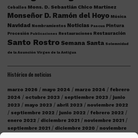
Mons. D. Sebastián Chico Martínez
Ceballos
Monseñor D. Ramón del Hoyo
Música
Navidad
Noticias
Pintura
Nombramientos
Pascua
Restauración
Procesión
Restauraciones
Publicaciones
Santo Rostro
Semana Santa
Solemnidad
de la Asunción
Virgen de la Antigua
Histórico de noticias
marzo 2026
mayo 2024
marzo 2024
febrero
2024
octubre 2023
septiembre 2023
junio
2023
mayo 2023
abril 2023
noviembre 2022
septiembre 2022
junio 2022
febrero 2022
enero 2022
diciembre 2021
noviembre 2021
septiembre 2021
diciembre 2020
noviembre
2020
octubre 2020
septiembre 2020