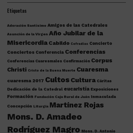
Etiquetas
Amigos de las Catedrales
Adoración Santísimo
Año Jubilar de la
Asunción de la Virgen
Misericordia
Cabildo
Concierto
Cofradías
Conferencias
Conciertos
Conferencia
Corpus
Conferencias Cuaresmales
Confirmación
Cuaresma
Christi
Cristo de la Buena Muerte
Cultos
Cultura
cuaresma 2017
Cáritas
eucaristía
Dedicación de la Catedral
Exposiciones
Formación
Inmaculada
Fundación Caja Rural de Jaén
Martínez Rojas
Concepción
Liturgia
Mons. D. Amadeo
Rodríguez Magro
Mons. D. Antonio