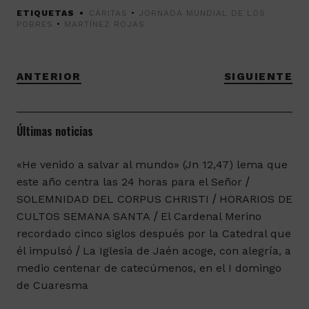
ETIQUETAS
CÁRITAS
•
JORNADA MUNDIAL DE LOS
POBRES
•
MARTÍNEZ ROJAS
ANTERIOR
SIGUIENTE
Últimas noticias
«He venido a salvar al mundo» (Jn 12,47) lema que
este año centra las 24 horas para el Señor
SOLEMNIDAD DEL CORPUS CHRISTI
HORARIOS DE
CULTOS SEMANA SANTA
El Cardenal Merino
recordado cinco siglos después por la Catedral que
él impulsó
La Iglesia de Jaén acoge, con alegría, a
medio centenar de catecúmenos, en el I domingo
de Cuaresma