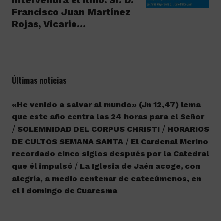
Intervendrá el Ilmo. Sr. D.
Francisco Juan Martínez
Rojas, Vicario…
Últimas noticias
«He venido a salvar al mundo» (Jn 12,47) lema
que este año centra las 24 horas para el Señor
SOLEMNIDAD DEL CORPUS CHRISTI
HORARIOS
DE CULTOS SEMANA SANTA
El Cardenal Merino
recordado cinco siglos después por la Catedral
que él impulsó
La Iglesia de Jaén acoge, con
alegría, a medio centenar de catecúmenos, en
el I domingo de Cuaresma