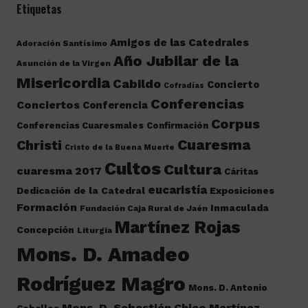
Etiquetas
Amigos de las Catedrales
Adoración Santísimo
Año Jubilar de la
Asunción de la Virgen
Misericordia
Cabildo
Concierto
Cofradías
Conferencias
Conciertos
Conferencia
Corpus
Conferencias Cuaresmales
Confirmación
Cuaresma
Christi
Cristo de la Buena Muerte
Cultos
Cultura
cuaresma 2017
Cáritas
eucaristía
Dedicación de la Catedral
Exposiciones
Formación
Inmaculada
Fundación Caja Rural de Jaén
Martínez Rojas
Concepción
Liturgia
Mons. D. Amadeo
Rodríguez Magro
Mons. D. Antonio
Mons. D. Sebastián Chico Martínez