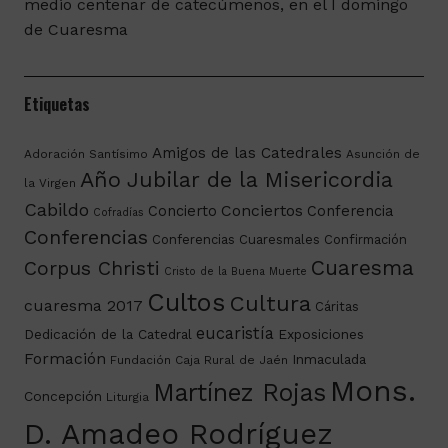
medio centenar de catecúmenos, en el I domingo
de Cuaresma
Etiquetas
Amigos de las Catedrales
Adoración Santísimo
Asunción de
Año Jubilar de la Misericordia
la Virgen
Cabildo
Conciertos
Concierto
Conferencia
Cofradías
Conferencias
Conferencias Cuaresmales
Confirmación
Cuaresma
Corpus Christi
Cristo de la Buena Muerte
Cultos
Cultura
cuaresma 2017
Cáritas
eucaristía
Dedicación de la Catedral
Exposiciones
Formación
Inmaculada
Fundación Caja Rural de Jaén
Mons.
Martínez Rojas
Concepción
Liturgia
D. Amadeo Rodríguez