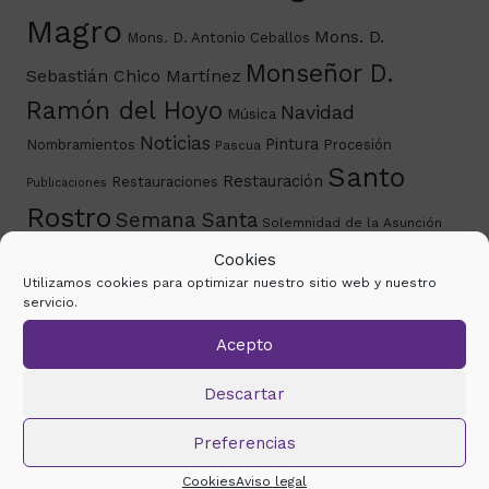
Magro
Mons. D.
Mons. D. Antonio Ceballos
Monseñor D.
Sebastián Chico Martínez
Ramón del Hoyo
Navidad
Música
Noticias
Pintura
Nombramientos
Procesión
Pascua
Santo
Restauración
Restauraciones
Publicaciones
Rostro
Semana Santa
Solemnidad de la Asunción
Virgen de la Antigua
Cookies
Utilizamos cookies para optimizar nuestro sitio web y nuestro
servicio.
Histórico de noticias
Acepto
marzo 2026
mayo 2024
marzo 2024
febrero
Descartar
2024
octubre 2023
septiembre 2023
junio 2023
mayo 2023
abril 2023
noviembre 2022
Preferencias
septiembre 2022
junio 2022
febrero 2022
enero
Cookies
Aviso legal