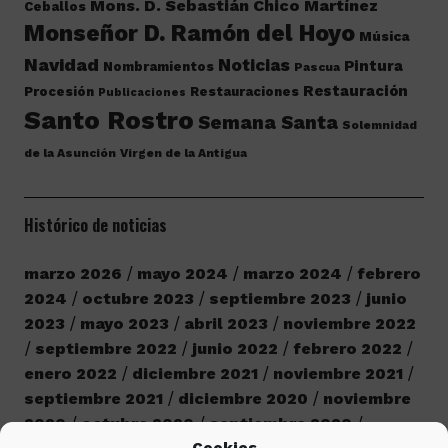
Mons. D. Sebastián Chico Martínez
Ceballos
Monseñor D. Ramón del Hoyo
Música
Navidad
Noticias
Pintura
Nombramientos
Pascua
Restauración
Procesión
Restauraciones
Publicaciones
Santo Rostro
Semana Santa
Solemnidad
de la Asunción
Virgen de la Antigua
Histórico de noticias
marzo 2026
mayo 2024
marzo 2024
febrero
2024
octubre 2023
septiembre 2023
junio
2023
mayo 2023
abril 2023
noviembre 2022
septiembre 2022
junio 2022
febrero 2022
enero 2022
diciembre 2021
noviembre 2021
septiembre 2021
diciembre 2020
noviembre
2020
octubre 2020
septiembre 2020
Cookies