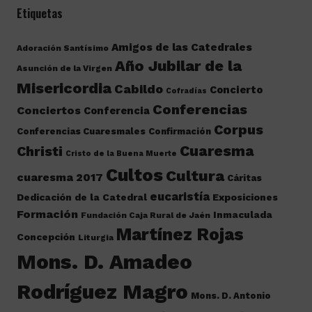
Etiquetas
Amigos de las Catedrales
Adoración Santísimo
Año Jubilar de la
Asunción de la Virgen
Misericordia
Cabildo
Concierto
Cofradías
Conferencias
Conciertos
Conferencia
Corpus
Conferencias Cuaresmales
Confirmación
Cuaresma
Christi
Cristo de la Buena Muerte
Cultos
Cultura
cuaresma 2017
Cáritas
eucaristía
Dedicación de la Catedral
Exposiciones
Formación
Inmaculada
Fundación Caja Rural de Jaén
Martínez Rojas
Concepción
Liturgia
Mons. D. Amadeo
Rodríguez Magro
Mons. D. Antonio