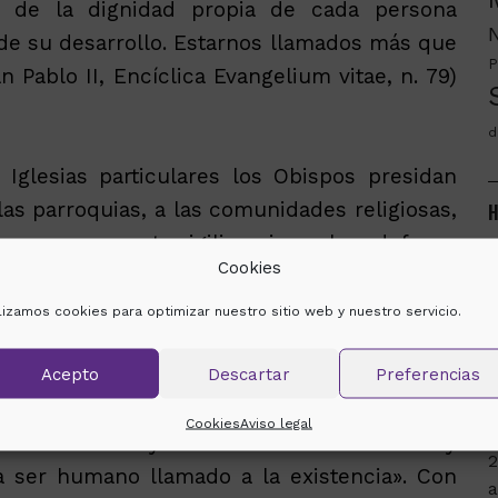
ón de la dignidad propia de cada persona
de su desarrollo. Estarnos llamados más que
P
n Pablo II, Encíclica Evangelium vitae, n. 79)
d
Iglesias particulares los Obispos presidan
as parroquias, a las comunidades religiosas,
H
a sumarse a esta vigilia universal en defensa
m
Cookies
ilizamos cookies para optimizar nuestro sitio web y nuestro servicio.
2
en presidió la Vigilia de Oración celebrada en
n la Catedral, comenzó explicando que dicha
Acepto
Descartar
Preferencias
e
s
ocada por el Papa «para agradecer al Señor
Cookies
Aviso legal
 dado sentido y valor a toda vida humana y
a ser humano llamado a la existencia». Con
a