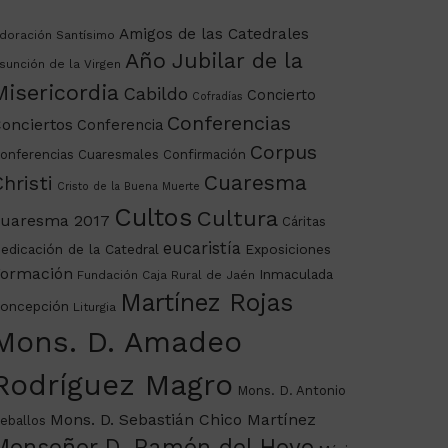
Amigos de las Catedrales
doración Santísimo
Año Jubilar de la
sunción de la Virgen
Misericordia
Cabildo
Concierto
Cofradías
Conferencias
onciertos
Conferencia
Corpus
onferencias Cuaresmales
Confirmación
Cuaresma
hristi
Cristo de la Buena Muerte
Cultos
Cultura
uaresma 2017
Cáritas
eucaristía
edicación de la Catedral
Exposiciones
ormación
Inmaculada
Fundación Caja Rural de Jaén
Martínez Rojas
oncepción
Liturgia
Mons. D. Amadeo
Rodríguez Magro
Mons. D. Antonio
Mons. D. Sebastián Chico Martínez
eballos
Monseñor D. Ramón del Hoyo