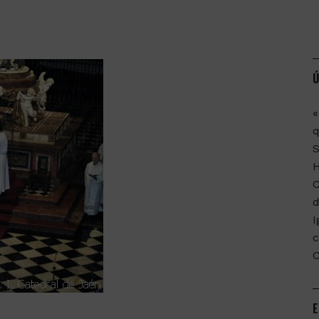
Ú
«
q
C
d
I
c
E