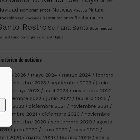
Música
Navidad
Noticias
Pintura
Nombramientos
Pascua
Restauración
rocesión
Restauraciones
Publicaciones
Santo Rostro
Semana Santa
Solemnidad
e la Asunción
Virgen de la Antigua
istórico de noticias
arzo 2026
mayo 2024
marzo 2024
febrero
2024
octubre 2023
septiembre 2023
junio
023
mayo 2023
abril 2023
noviembre 2022
septiembre 2022
junio 2022
febrero 2022
nero 2022
diciembre 2021
noviembre 2021
eptiembre 2021
diciembre 2020
noviembre
2020
octubre 2020
septiembre 2020
agosto
2020
julio 2020
junio 2020
mayo 2020
bril 2020
marzo 2020
febrero 2020
enero