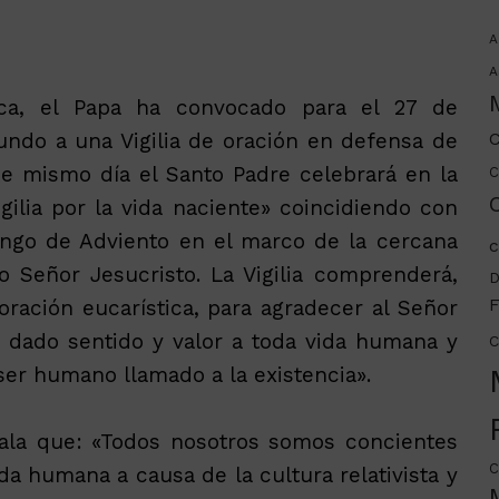
A
A
ica, el Papa ha convocado para el 27 de
undo a una Vigilia de oración en defensa de
C
se mismo día el Santo Padre celebrará en la
C
C
ilia por la vida naciente» coincidiendo con
ingo de Adviento en el marco de la cercana
c
 Señor Jesucristo. La Vigilia comprenderá,
D
F
ración eucarística, para agradecer al Señor
a dado sentido y valor a toda vida humana y
C
ser humano llamado a la existencia».
ala que: «Todos nosotros somos concientes
C
a humana a causa de la cultura relativista y