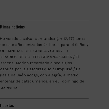
ltimas noticias
He venido a salvar al mundo» (Jn 12,47) lema
ue este año centra las 24 horas para el Señor
SOLEMNIDAD DEL CORPUS CHRISTI
HORARIOS DE CULTOS SEMANA SANTA
El
ardenal Merino recordado cinco siglos
espués por la Catedral que él impulsó
La
glesia de Jaén acoge, con alegría, a medio
entenar de catecúmenos, en el I domingo de
Cuaresma
tiquetas