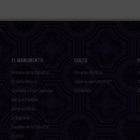
EL MONUMENTO
CULTO
V
Historia de la Catedral
Horarios de Misa
H
El Santo Rostro
¿Qué es una Catedral?
C
Sacristía y Sala Capitular
El Cabildo
E
Antiguo Panteón
Galerías Altas
El Sagrario
Capillas de la Catedral
El Coro