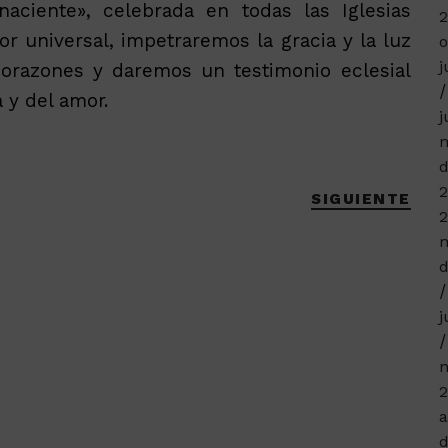
naciente», celebrada en todas las Iglesias
or universal, impetraremos la gracia y la luz
o
j
corazones y daremos un testimonio eclesial
 y del amor.
j
m
d
2
SIGUIENTE
2
m
d
j
n
2
a
d