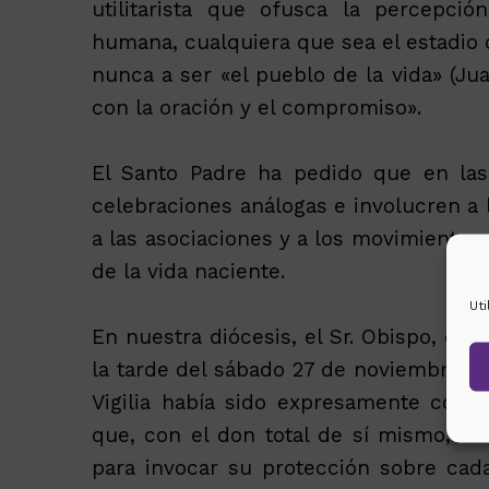
utilitarista que ofusca la percepci
humana, cualquiera que sea el estadio 
nunca a ser «el pueblo de la vida» (Jua
con la oración y el compromiso».
El Santo Padre ha pedido que en las 
celebraciones análogas e involucren a l
a las asociaciones y a los movimientos 
de la vida naciente.
Ut
En nuestra diócesis, el Sr. Obispo, qui
la tarde del sábado 27 de noviembre e
Vigilia había sido expresamente conv
que, con el don total de sí mismo, ha
para invocar su protección sobre cad