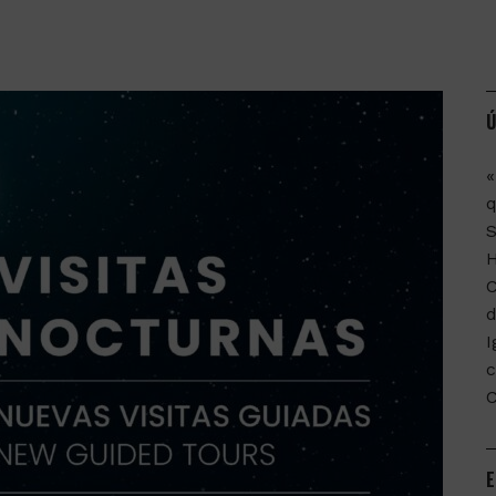
Ú
«
q
C
d
I
c
E