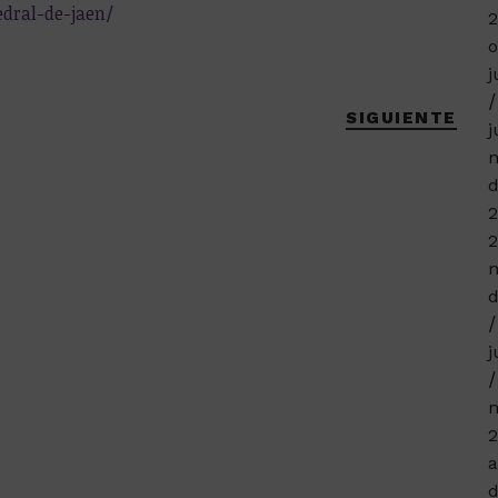
edral-de-jaen/
o
j
SIGUIENTE
j
m
d
2
2
m
d
j
n
2
a
d