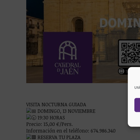
Ut
VISITA NOCTURNA GUIADA
DOMINGO, 13 NOVIEMBRE
19:30 HORAS
Precio: 15,00 €/Pers.
Información en el teléfono: 674.986.340
RESERVA TU PLAZA