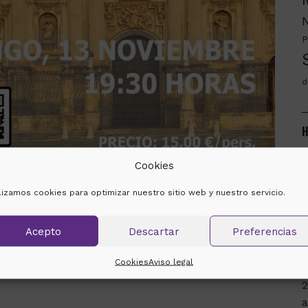
P
d
H
m
Cookies
ilizamos cookies para optimizar nuestro sitio web y nuestro servicio.
2
Acepto
Descartar
Preferencias
e
s
Cookies
Aviso legal
a