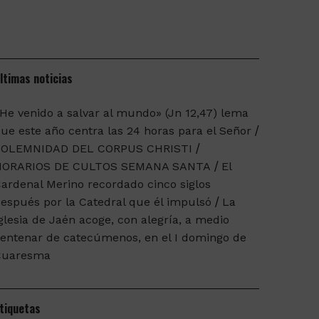
ltimas noticias
He venido a salvar al mundo» (Jn 12,47) lema
ue este año centra las 24 horas para el Señor
SOLEMNIDAD DEL CORPUS CHRISTI
HORARIOS DE CULTOS SEMANA SANTA
El
ardenal Merino recordado cinco siglos
espués por la Catedral que él impulsó
La
glesia de Jaén acoge, con alegría, a medio
entenar de catecúmenos, en el I domingo de
Cuaresma
tiquetas