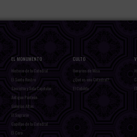
EL MONUMENTO
CULTO
V
Historia de la Catedral
Horarios de Misa
H
El Santo Rostro
¿Qué es una Catedral?
C
Sacristía y Sala Capitular
El Cabildo
E
Antiguo Panteón
Galerías Altas
El Sagrario
Capillas de la Catedral
El Coro