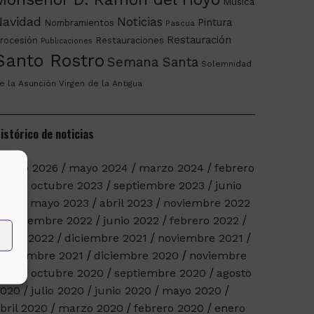
Música
Navidad
Noticias
Pintura
Nombramientos
Pascua
Restauración
rocesión
Restauraciones
Publicaciones
Santo Rostro
Semana Santa
Solemnidad
e la Asunción
Virgen de la Antigua
istórico de noticias
arzo 2026
mayo 2024
marzo 2024
febrero
2024
octubre 2023
septiembre 2023
junio
023
mayo 2023
abril 2023
noviembre 2022
septiembre 2022
junio 2022
febrero 2022
nero 2022
diciembre 2021
noviembre 2021
eptiembre 2021
diciembre 2020
noviembre
2020
octubre 2020
septiembre 2020
agosto
2020
julio 2020
junio 2020
mayo 2020
bril 2020
marzo 2020
febrero 2020
enero