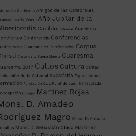
Amigos de las Catedrales
doración Santísimo
Año Jubilar de la
sunción de la Virgen
Misericordia
Cabildo
Concierto
Cofradías
Conferencias
onciertos
Conferencia
Corpus
onferencias Cuaresmales
Confirmación
Cuaresma
hristi
Cristo de la Buena Muerte
Cultos
Cultura
uaresma 2017
Cáritas
eucaristía
edicación de la Catedral
Exposiciones
ormación
Inmaculada
Fundación Caja Rural de Jaén
Martínez Rojas
oncepción
Liturgia
Mons. D. Amadeo
Rodríguez Magro
Mons. D. Antonio
Mons. D. Sebastián Chico Martínez
eballos
Monseñor D. Ramón del Hoyo