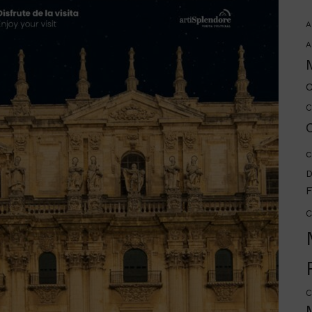
A
A
C
C
C
c
D
F
C
C