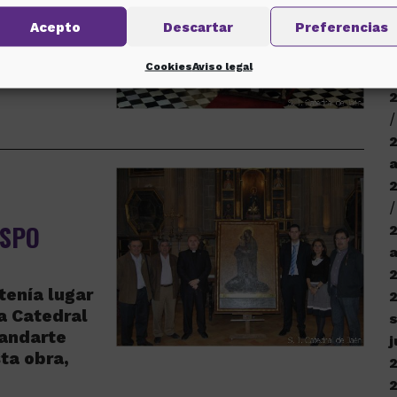
a
lemnidad de
Acepto
Descartar
Preferencias
e
estido un
 es
Cookies
Aviso legal
e colocó
A
ISPO
a
tenía lugar
ra Catedral
tandarte
j
ta obra,