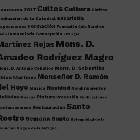
Cultos
Cultura
cuaresma 2017
Cáritas
eucaristía
edicación de la Catedral
Formación
xposiciones
Fundación Caja Rural de
Inmaculada Concepción
aén
Liturgia
Mons. D.
Martínez Rojas
Amadeo Rodríguez Magro
Mons. D. Sebastián
ons. D. Antonio Ceballos
Monseñor D. Ramón
hico Martínez
del Hoyo
Navidad
Música
Nombramientos
oticias
Pintura
Procesión
Pascua
Publicaciones
Santo
Restauración
estauraciones
Rostro
Semana Santa
Solemnidad de la
sunción
Virgen de la Antigua