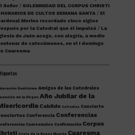
l Señor
SOLEMNIDAD DEL CORPUS CHRISTI
HORARIOS DE CULTOS SEMANA SANTA
El
ardenal Merino recordado cinco siglos
espués por la Catedral que él impulsó
La
glesia de Jaén acoge, con alegría, a medio
entenar de catecúmenos, en el I domingo
de Cuaresma
tiquetas
Amigos de las Catedrales
doración Santísimo
Año Jubilar de la
sunción de la Virgen
Misericordia
Cabildo
Concierto
Cofradías
Conferencias
onciertos
Conferencia
Corpus
onferencias Cuaresmales
Confirmación
Cuaresma
Christi
Cristo de la Buena Muerte