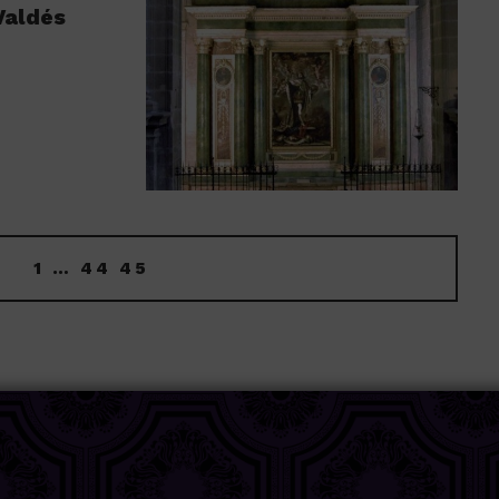
Valdés
1
…
44
45