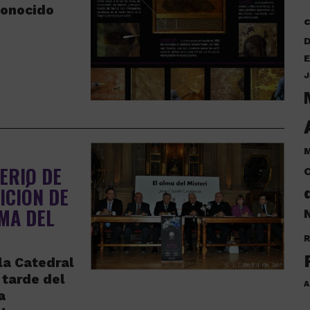
conocido
D
E
J
M
ERIO DE
C
ICIÓN DE
MA DEL
N
R
 la Catedral
 tarde del
A
a