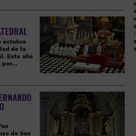
s
a
n
ATEDRAL
e octubre
2
dad de la
l. Este año
a por…
FERNANDO
TO
fue
enzo de San