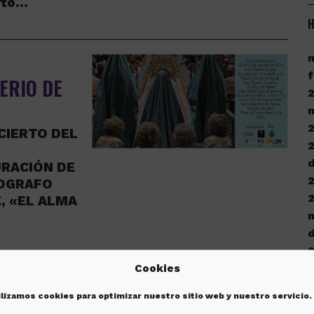
rto…
H
f
ERIO DE
CIERTO DEL
d
URACIÓN DE
TOGRAFO
, «EL ALMA
d
Cookies
OS LOS
o
ilizamos cookies para optimizar nuestro sitio web y nuestro servicio.