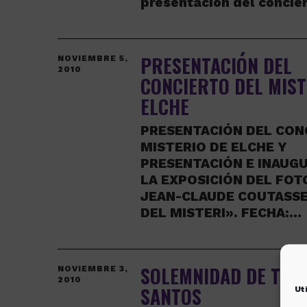
presentación del concie
PRESENTACIÓN DEL
NOVIEMBRE 5,
2010
CONCIERTO DEL MIST
ELCHE
PRESENTACIÓN DEL CON
MISTERIO DE ELCHE Y
PRESENTACIÓN E INAUG
LA EXPOSICIÓN DEL FO
JEAN-CLAUDE COUTASSE
DEL MISTERI». FECHA:…
SOLEMNIDAD DE TOD
NOVIEMBRE 3,
2010
SANTOS
Ut