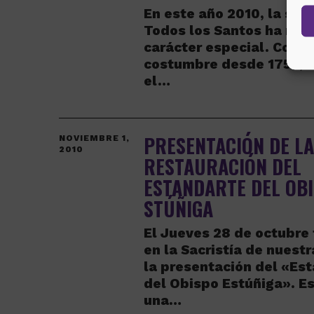
En este año 2010, la so
Todos los Santos ha rev
carácter especial. Como
costumbre desde 1756, s
el…
PRESENTACIÓN DE L
NOVIEMBRE 1,
2010
RESTAURACIÓN DEL
ESTANDARTE DEL OB
STÚÑIGA
El Jueves 28 de octubre 
en la Sacristía de nuest
la presentación del «Es
del Obispo Estúñiga». Es
una…