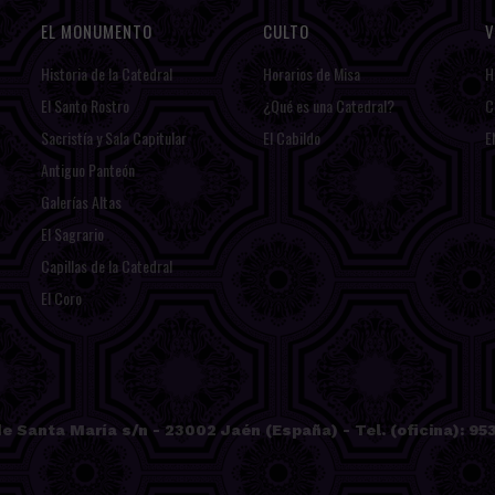
EL MONUMENTO
CULTO
V
Historia de la Catedral
Horarios de Misa
H
El Santo Rostro
¿Qué es una Catedral?
C
Sacristía y Sala Capitular
El Cabildo
E
Antiguo Panteón
Galerías Altas
El Sagrario
Capillas de la Catedral
El Coro
e Santa María s/n - 23002 Jaén (España) - Tel. (oficina): 953 