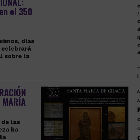
IONAL:
e
 en el 350
C
d
I
ximos, días
c
 celebrará
l sobre la
E
RACIÓN
A
A MARÍA
A
C
 de las
eza ha
C
la