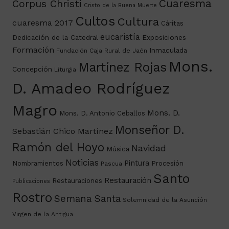
Cuaresma
Corpus Christi
Cristo de la Buena Muerte
Cultos
Cultura
cuaresma 2017
Cáritas
eucaristía
Dedicación de la Catedral
Exposiciones
Formación
Inmaculada
Fundación Caja Rural de Jaén
Mons.
Martínez Rojas
Concepción
Liturgia
D. Amadeo Rodríguez
Magro
Mons. D.
Mons. D. Antonio Ceballos
Monseñor D.
Sebastián Chico Martínez
Ramón del Hoyo
Navidad
Música
Noticias
Pintura
Nombramientos
Procesión
Pascua
Santo
Restauración
Restauraciones
Publicaciones
Rostro
Semana Santa
Solemnidad de la Asunción
Virgen de la Antigua