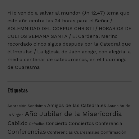
«He venido a salvar al mundo» (Jn 12,47) lema que
este año centra las 24 horas para el Señor
SOLEMNIDAD DEL CORPUS CHRISTI
HORARIOS DE
CULTOS SEMANA SANTA
El Cardenal Merino
recordado cinco siglos después por la Catedral que
él impulsó
La Iglesia de Jaén acoge, con alegría, a
medio centenar de catecúmenos, en el I domingo
de Cuaresma
Etiquetas
Amigos de las Catedrales
Adoración Santísimo
Asunción de
Año Jubilar de la Misericordia
la Virgen
Cabildo
Conciertos
Concierto
Conferencia
Cofradías
Conferencias
Conferencias Cuaresmales
Confirmación