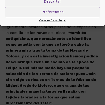
Descartar
labrados, sino también en bordados y labrados
del XVI y XVII, hasta el punto de contener una
Preferencias
casulla gótica, que es algo extrañísimo”.
Cookies
Aviso legal
Igualmente, destacó otras piezas de la exposición
la casulla de las Navas de Tolosa,
“también
antiquísima, que normalmente se identifica
como aquella con la que se llevó a cabo la
primera misa tras la toma de las Navas de
Tolosa, y con esta investigación hemos podido
descubrir que tiene un escudo de la época de
Felipe II. Del mismo modo hay una pequeña
selección de los Ternos de Molero; pues Jaén
si en algo es rica es en Ternos de la fábrica de
Miguel Gregorio Molero, que era una de las
principales manufacturas en España con
tejidos labrados a la forma que salían
directamente del telar”.