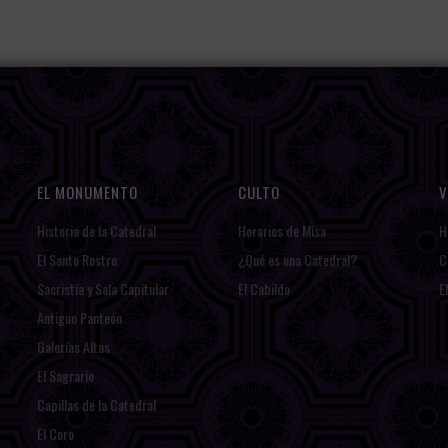
EL MONUMENTO
CULTO
V
Historia de la Catedral
Horarios de Misa
H
El Santo Rostro
¿Qué es una Catedral?
C
Sacristía y Sala Capitular
El Cabildo
E
Antiguo Panteón
Galerías Altas
El Sagrario
Capillas de la Catedral
El Coro