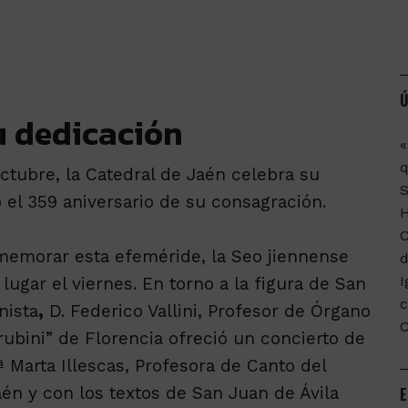
Ú
u dedicación
«
q
tubre, la Catedral de Jaén celebra su
 el 359 aniversario de su consagración.
C
nmemorar esta efeméride, la Seo jiennense
d
I
lugar el viernes. En torno a la figura de San
c
nista
,
D. Federico Vallini, Profesor de Órgano
ubini” de Florencia ofreció un concierto de
Marta Illescas, Profesora de Canto del
én y con los textos de San Juan de Ávila
E