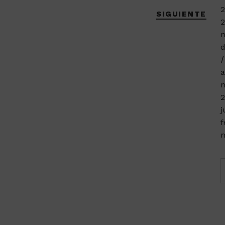
2
SIGUIENTE
2
m
d
a
n
2
j
f
n