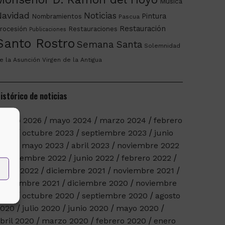
Música
Navidad
Noticias
Pintura
Nombramientos
Pascua
Restauración
rocesión
Restauraciones
Publicaciones
Santo Rostro
Semana Santa
Solemnidad
e la Asunción
Virgen de la Antigua
istórico de noticias
arzo 2026
mayo 2024
marzo 2024
febrero
2024
octubre 2023
septiembre 2023
junio
023
mayo 2023
abril 2023
noviembre 2022
septiembre 2022
junio 2022
febrero 2022
nero 2022
diciembre 2021
noviembre 2021
eptiembre 2021
diciembre 2020
noviembre
2020
octubre 2020
septiembre 2020
agosto
2020
julio 2020
junio 2020
mayo 2020
bril 2020
marzo 2020
febrero 2020
enero