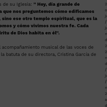
s de su Iglesia:
” Hoy, día grande de
o
ta a que nos preguntemos cómo edificamos
j
sino ese otro templo espiritual, que es la
 somos y cómo vivimos nuestra fe. Cada
j
ritu de Dios habita en él”.
m
d
2
el acompañamiento musical de las voces de
2
 la batuta de su directora, Cristina García de
m
d
j
n
2
a
d