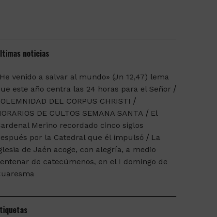
ltimas noticias
He venido a salvar al mundo» (Jn 12,47) lema
ue este año centra las 24 horas para el Señor
SOLEMNIDAD DEL CORPUS CHRISTI
HORARIOS DE CULTOS SEMANA SANTA
El
ardenal Merino recordado cinco siglos
espués por la Catedral que él impulsó
La
glesia de Jaén acoge, con alegría, a medio
entenar de catecúmenos, en el I domingo de
Cuaresma
tiquetas