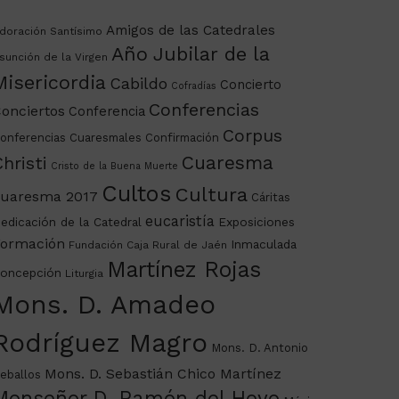
Amigos de las Catedrales
doración Santísimo
Año Jubilar de la
sunción de la Virgen
Misericordia
Cabildo
Concierto
Cofradías
Conferencias
onciertos
Conferencia
Corpus
onferencias Cuaresmales
Confirmación
Cuaresma
hristi
Cristo de la Buena Muerte
Cultos
Cultura
uaresma 2017
Cáritas
eucaristía
edicación de la Catedral
Exposiciones
ormación
Inmaculada
Fundación Caja Rural de Jaén
Martínez Rojas
oncepción
Liturgia
Mons. D. Amadeo
Rodríguez Magro
Mons. D. Antonio
Mons. D. Sebastián Chico Martínez
eballos
Monseñor D. Ramón del Hoyo