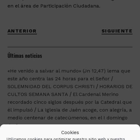
en el área de Participación Ciudadana.
ANTERIOR
SIGUIENTE
Últimas noticias
«He venido a salvar al mundo» (Jn 12,47) lema que
este año centra las 24 horas para el Señor
SOLEMNIDAD DEL CORPUS CHRISTI
HORARIOS DE
CULTOS SEMANA SANTA
El Cardenal Merino
recordado cinco siglos después por la Catedral que
él impulsó
La Iglesia de Jaén acoge, con alegría, a
medio centenar de catecúmenos, en el I domingo
de Cuaresma
Cookies
Utilizamos cookies para optimizar nuestro sitio web y nuestro