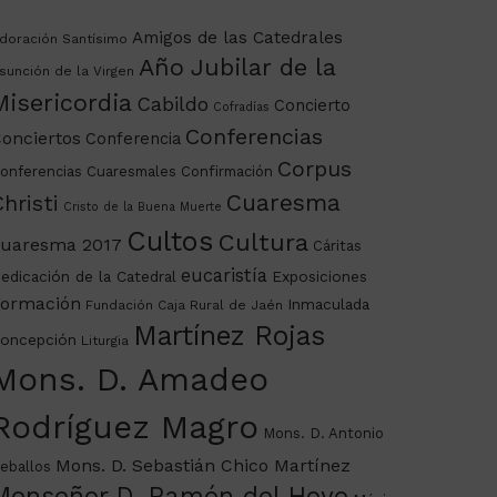
Amigos de las Catedrales
doración Santísimo
Año Jubilar de la
sunción de la Virgen
Misericordia
Cabildo
Concierto
Cofradías
Conferencias
onciertos
Conferencia
Corpus
onferencias Cuaresmales
Confirmación
Cuaresma
hristi
Cristo de la Buena Muerte
Cultos
Cultura
uaresma 2017
Cáritas
eucaristía
edicación de la Catedral
Exposiciones
ormación
Inmaculada
Fundación Caja Rural de Jaén
Martínez Rojas
oncepción
Liturgia
Mons. D. Amadeo
Rodríguez Magro
Mons. D. Antonio
Mons. D. Sebastián Chico Martínez
eballos
Monseñor D. Ramón del Hoyo