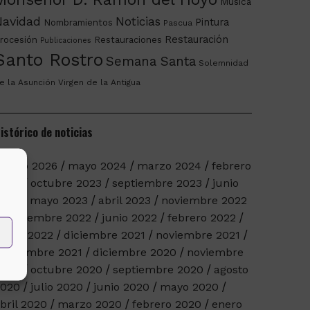
Música
Navidad
Noticias
Pintura
Nombramientos
Pascua
Restauración
rocesión
Restauraciones
Publicaciones
Santo Rostro
Semana Santa
Solemnidad
e la Asunción
Virgen de la Antigua
istórico de noticias
arzo 2026
mayo 2024
marzo 2024
febrero
2024
octubre 2023
septiembre 2023
junio
023
mayo 2023
abril 2023
noviembre 2022
septiembre 2022
junio 2022
febrero 2022
nero 2022
diciembre 2021
noviembre 2021
eptiembre 2021
diciembre 2020
noviembre
2020
octubre 2020
septiembre 2020
agosto
2020
julio 2020
junio 2020
mayo 2020
bril 2020
marzo 2020
febrero 2020
enero