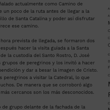
 señalado actualmente como Camino de
A
un poco de la ruta antes de llegar a la
A
tillo de Santa Catalina y poder así disfrutar
ofrece ese camino.
C
C
 hora prevista de llegada, se formaron dos
C
espués hacer la visita guiada a la Santa
c
 de la custodia del Santo Rostro, D. José
D
 grupos de peregrinos y los invitó a hacer
F
bendición y dar a besar la imagen de Cristo.
C
 peregrinos a visitar la Catedral, lo que
uchos. De manera que se corroboró algo
s más cercanos son los más desconocidos.
C
 de grupo delante de la fachada de la