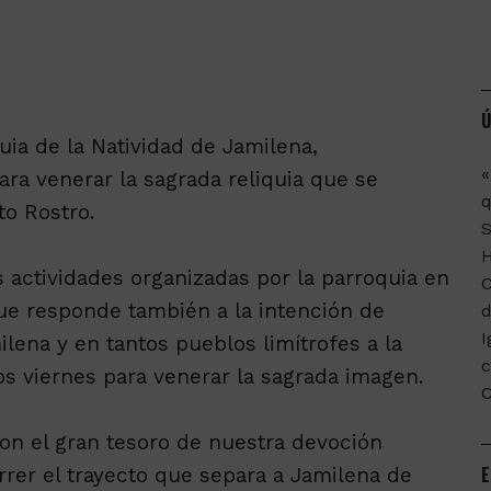
Ú
uia de la Natividad de Jamilena,
«
ara venerar la sagrada reliquia que se
q
to Rostro.
 actividades organizadas por la parroquia en
C
ue responde también a la intención de
d
I
ilena y en tantos pueblos limítrofes a la
c
os viernes para venerar la sagrada imagen.
on el gran tesoro de nuestra devoción
E
rrer el trayecto que separa a Jamilena de