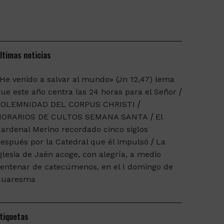
ltimas noticias
He venido a salvar al mundo» (Jn 12,47) lema
ue este año centra las 24 horas para el Señor
SOLEMNIDAD DEL CORPUS CHRISTI
HORARIOS DE CULTOS SEMANA SANTA
El
ardenal Merino recordado cinco siglos
espués por la Catedral que él impulsó
La
glesia de Jaén acoge, con alegría, a medio
entenar de catecúmenos, en el I domingo de
Cuaresma
tiquetas