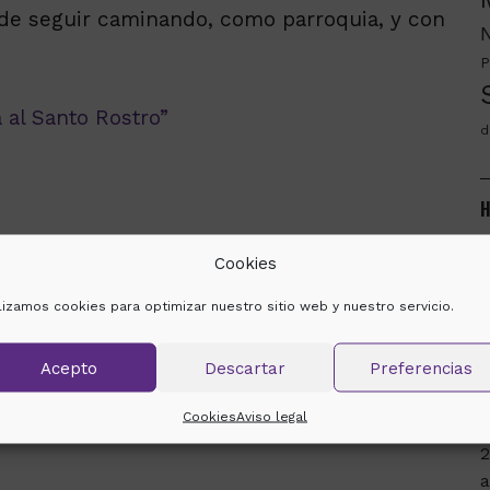
 de seguir caminando, como parroquia, y con
P
 al Santo Rostro”
d
H
m
Cookies
SIGUIENTE
ilizamos cookies para optimizar nuestro sitio web y nuestro servicio.
2
Acepto
Descartar
Preferencias
e
s
Cookies
Aviso legal
a