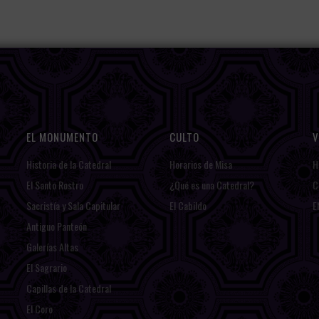
EL MONUMENTO
CULTO
V
Historia de la Catedral
Horarios de Misa
H
El Santo Rostro
¿Qué es una Catedral?
C
Sacristía y Sala Capitular
El Cabildo
E
Antiguo Panteón
Galerías Altas
El Sagrario
Capillas de la Catedral
El Coro