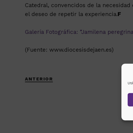
Catedral, convencidos de la necesidad
el deseo de repetir la experiencia.
F
Galería Fotográfica: “Jamilena peregrina
(Fuente: www.diocesisdejaen.es)
ANTERIOR
Ut