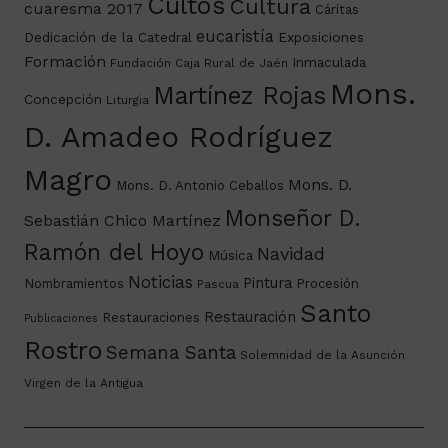
Cultos
Cultura
cuaresma 2017
Cáritas
eucaristía
Dedicación de la Catedral
Exposiciones
Formación
Inmaculada
Fundación Caja Rural de Jaén
Mons.
Martínez Rojas
Concepción
Liturgia
D. Amadeo Rodríguez
Magro
Mons. D.
Mons. D. Antonio Ceballos
Monseñor D.
Sebastián Chico Martínez
Ramón del Hoyo
Navidad
Música
Noticias
Pintura
Nombramientos
Procesión
Pascua
Santo
Restauración
Restauraciones
Publicaciones
Rostro
Semana Santa
Solemnidad de la Asunción
Virgen de la Antigua