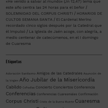
«He venido a salvar al mundo» (Jn 12,47) lema que
este año centra las 24 horas para el Señor
SOLEMNIDAD DEL CORPUS CHRISTI
HORARIOS DE
CULTOS SEMANA SANTA
El Cardenal Merino
recordado cinco siglos después por la Catedral que
él impulsó
La Iglesia de Jaén acoge, con alegría, a
medio centenar de catecúmenos, en el I domingo
de Cuaresma
Etiquetas
Amigos de las Catedrales
Adoración Santísimo
Asunción de
Año Jubilar de la Misericordia
la Virgen
Cabildo
Conciertos
Concierto
Conferencia
Cofradías
Conferencias
Conferencias Cuaresmales
Confirmación
Cuaresma
Corpus Christi
Cristo de la Buena Muerte