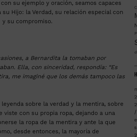
 con su ejemplo y oración, seamos capaces
C
su Hijo: la Verdad, su relación especial con
ad y su compromiso.
P
d
casiones, a Bernardita la tomaban por
taban. Ella, con sinceridad, respondía: “Es
H
ira, me imaginé que los demás tampoco las
m
 leyenda sobre la verdad y la mentira, sobre
2
e viste con su propia ropa, dejando a una
e
erse la ropa de la mentira y ante la que
s
cómo, desde entonces, la mayoría de