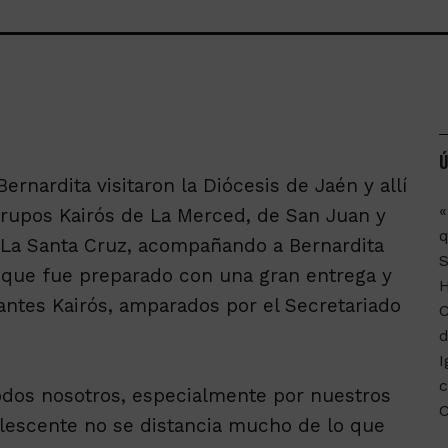
Ú
ernardita visitaron la Diócesis de Jaén y allí
«
grupos Kairós de La Merced, de San Juan y
q
y La Santa Cruz, acompañando a Bernardita
o que fue preparado con una gran entrega y
ntes Kairós, amparados por el Secretariado
C
d
I
c
odos nosotros, especialmente por nuestros
olescente no se distancia mucho de lo que