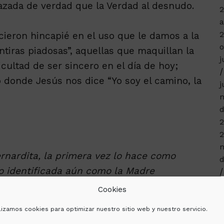
razada de verdad que la Verdad al desnudo.
a
icieron hincapié en el uso que le damos a la
o
ntiras piadosas”, aquellas que maquillan la
j
ficultad de ser sincero en el día de hoy;
o donde Jesús nos dice “Yo soy el camino, la
j
m
d
2
2
m
rnardita, la primera vez lo hace como
d
o identificada aún como la Madre
j
Cookies
n
ilizamos cookies para optimizar nuestro sitio web y nuestro servicio.
ictado por el miedo, echa mano al Rosario
2