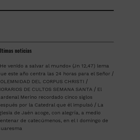
ltimas noticias
He venido a salvar al mundo» (Jn 12,47) lema
ue este año centra las 24 horas para el Señor
SOLEMNIDAD DEL CORPUS CHRISTI
HORARIOS DE CULTOS SEMANA SANTA
El
ardenal Merino recordado cinco siglos
espués por la Catedral que él impulsó
La
glesia de Jaén acoge, con alegría, a medio
entenar de catecúmenos, en el I domingo de
Cuaresma