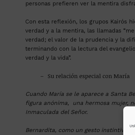
personas prefieren ver la mentira disf
Con esta reflexión, los grupos Kairós h
verdad y a la mentira, las llamadas “me
verdad; el valor de la prudencia y la di
terminando con la lectura del evangeli
verdad y la vida”.
Su relación especial con María
Cuando María se le aparece a Santa Be
figura anónima, una hermosa mujer, n
Inmaculada del Señor.
Ut
Bernardita, como un gesto instintivo d