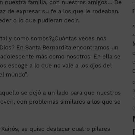
, en nuestra familia, con nuestros amigos… De
E
az de expresar su fe a los que le rodeaban.
eder o lo que pudieran decir.
A
A
 tal y como somos?¿Cuántas veces nos
Dios? En Santa Bernardita encontramos un
C
a adolescente más como nosotros. En ella se
C
os escoge a lo que no vale a los ojos del
C
el mundo”.
c
D
aquello se dejó a un lado para que nuestros
F
joven, con problemas similares a los que se
C
 Kairós, se quiso destacar cuatro pilares