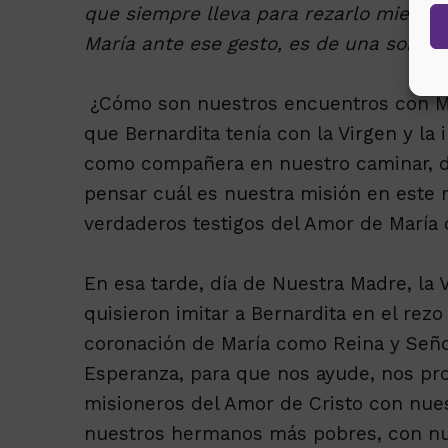
que siempre lleva para rezarlo mientra
María ante ese gesto, es de una sonrisa
¿Cómo son nuestros encuentros con Mar
que Bernardita tenía con la Virgen y la
como compañera en nuestro caminar, de
pensar cuál es nuestra misión en este
verdaderos testigos del Amor de María 
En esa tarde, día de Nuestra Madre, la 
quisieron imitar a Bernardita en el rezo 
coronación de María como Reina y Señor
Esperanza, para que nos ayude, nos pro
misioneros del Amor de Cristo con nu
nuestros hermanos más pobres, con nu