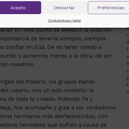
s cuida de las ovejas. La respuesta de
a
Acepto
Descartar
Preferencias
 y ternura que ella nunca olvidaría.
d
2
Cookies
Aviso legal
2
ía? En este punto se destacó la relación
m
 importancia de tenerla siempre, siempre
d
 confiar en Ella. De no tener miedo a
 mundo y ponernos manos a la obra; de ser
a
n
con nosotros.
2
j
Virgen del Rosario, los grupos Kairós
f
del rosario, con un solo misterio: la
n
a de todo lo creado. Pidiendo Fe y
teja, nos acompañe y guíe a ser verdaderos
estros hermanos más desfavorecidos, con
estros hermanos que sufren a causa de