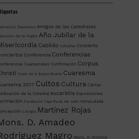
tiquetas
Amigos de las Catedrales
doración Santísimo
Año Jubilar de la
sunción de la Virgen
Misericordia
Cabildo
Concierto
Cofradías
Conferencias
onciertos
Conferencia
Corpus
onferencias Cuaresmales
Confirmación
Cuaresma
hristi
Cristo de la Buena Muerte
Cultos
Cultura
uaresma 2017
Cáritas
eucaristía
edicación de la Catedral
Exposiciones
ormación
Inmaculada
Fundación Caja Rural de Jaén
Martínez Rojas
oncepción
Liturgia
Mons. D. Amadeo
Rodríguez Magro
Mons. D. Antonio