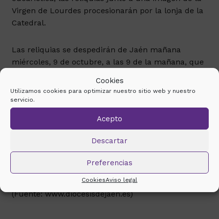
Virgen de Lourdes procesionarán por la lonja de la
Catedral.
Las reliquias se despedirán de Jaén mañana
miércoles, 9 de octubre, a las 9 de la mañana, que
parten con destino a la Archidiócesis de Granada.
Cookies
Utilizamos cookies para optimizar nuestro sitio web y nuestro
servicio.
Acepto
Galería Fotográfica: “Eucaristía y adoración con las
reliquias de Santa Bernardita”
Descartar
Preferencias
Cookies
Aviso legal
(Fuente: www.diocesisdejaen.es)