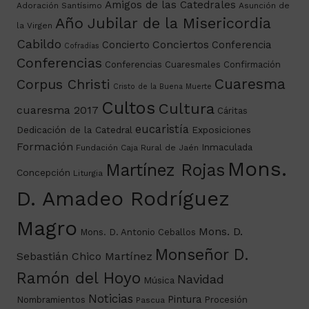
Amigos de las Catedrales
Adoración Santísimo
Asunción de
Año Jubilar de la Misericordia
la Virgen
Cabildo
Conciertos
Concierto
Conferencia
Cofradías
Conferencias
Conferencias Cuaresmales
Confirmación
Cuaresma
Corpus Christi
Cristo de la Buena Muerte
Cultos
Cultura
cuaresma 2017
Cáritas
eucaristía
Dedicación de la Catedral
Exposiciones
Formación
Inmaculada
Fundación Caja Rural de Jaén
Mons.
Martínez Rojas
Concepción
Liturgia
D. Amadeo Rodríguez
Magro
Mons. D.
Mons. D. Antonio Ceballos
Monseñor D.
Sebastián Chico Martínez
Ramón del Hoyo
Navidad
Música
Noticias
Pintura
Nombramientos
Procesión
Pascua