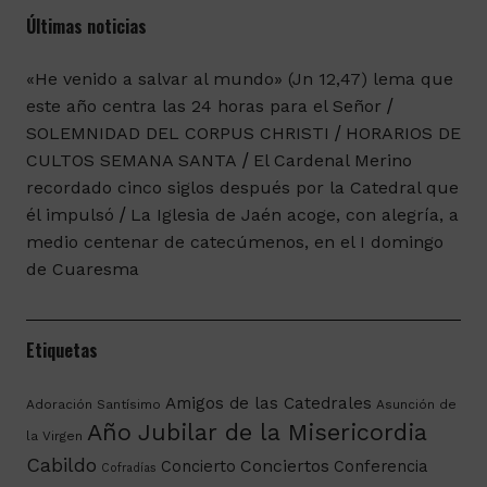
Últimas noticias
«He venido a salvar al mundo» (Jn 12,47) lema que
este año centra las 24 horas para el Señor
SOLEMNIDAD DEL CORPUS CHRISTI
HORARIOS DE
CULTOS SEMANA SANTA
El Cardenal Merino
recordado cinco siglos después por la Catedral que
él impulsó
La Iglesia de Jaén acoge, con alegría, a
medio centenar de catecúmenos, en el I domingo
de Cuaresma
Etiquetas
Amigos de las Catedrales
Adoración Santísimo
Asunción de
Año Jubilar de la Misericordia
la Virgen
Cabildo
Conciertos
Concierto
Conferencia
Cofradías