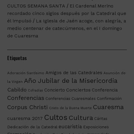
CULTOS SEMANA SANTA
El Cardenal Merino
recordado cinco siglos después por la Catedral que
él impulsó
La Iglesia de Jaén acoge, con alegría, a
medio centenar de catecúmenos, en el I domingo
de Cuaresma
Etiquetas
Amigos de las Catedrales
Adoración Santísimo
Asunción de
Año Jubilar de la Misericordia
la Virgen
Cabildo
Conciertos
Concierto
Conferencia
Cofradías
Conferencias
Conferencias Cuaresmales
Confirmación
Cuaresma
Corpus Christi
Cristo de la Buena Muerte
Cultos
Cultura
cuaresma 2017
Cáritas
eucaristía
Dedicación de la Catedral
Exposiciones